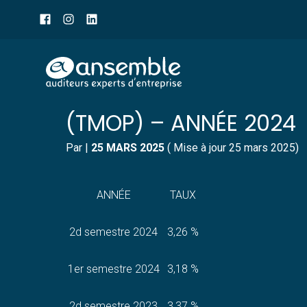
Menu
sub-
header
Aller
TAUX MOYEN DE RENDEM
au
contenu
(TMOP) – ANNÉE 2024
Par
|
25 MARS 2025
( Mise à jour 25 mars 2025)
ANNÉE
TAUX
2d semestre 2024
3,26 %
1er semestre 2024
3,18 %
2d semestre 2023
3,37 %