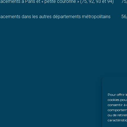
lacements à Paris et « petite couronne » (75, 92, 93 et 94)
75
éplacements dans les autres départements métropolitains
56
Pour offrir 
cookies pour
consentir à 
comportement
ou de retire
caractéristi