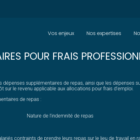
Principal
Vos enjeux
Nos expertises
No
 D’IMPÔT SUR LE REVENU APP
IRES POUR FRAIS PROFESSION
es dépenses supplémentaires de repas, ainsi que les dépenses 
ôt sur le revenu applicable aux allocations pour frais d’emploi.
entaires de repas :
Nature de l’indemnité de repas
alariés contraints de prendre leurs repas sur le lieu de travail en 