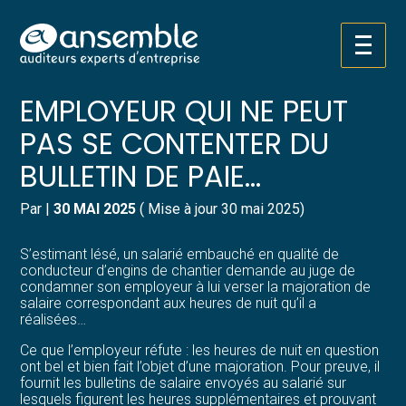
Créer et reprendre une activité
Pilotez votre gestion
Aller
C’EST L’HISTOIRE D’UN
au
contenu
Gérer votre quotidien
Suivre votre comptabilité
EMPLOYEUR QUI NE PEUT
PAS SE CONTENTER DU
Piloter votre entreprise
Gérer vos ressources humaines
BULLETIN DE PAIE…
Développer votre entreprise
Dématérialiser vos documents
Par
|
30 MAI 2025
( Mise à jour 30 mai 2025)
Construire votre patrimoine
S’estimant lésé, un salarié embauché en qualité de
conducteur d’engins de chantier demande au juge de
Structurer votre croissance
condamner son employeur à lui verser la majoration de
salaire correspondant aux heures de nuit qu’il a
réalisées…
Être prêt pour la facturation
électronique
Ce que l’employeur réfute : les heures de nuit en question
ont bel et bien fait l’objet d’une majoration. Pour preuve, il
fournit les bulletins de salaire envoyés au salarié sur
lesquels figurent les heures supplémentaires et prouvant