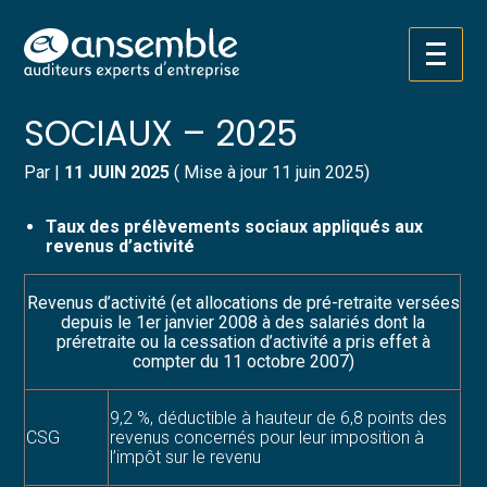
Créer et reprendre une activité
Pilotez votre gestion
Aller
TAUX DES PRÉLÈVEMENTS
au
contenu
Gérer votre quotidien
Suivre votre comptabilité
SOCIAUX – 2025
Piloter votre entreprise
Gérer vos ressources humaines
Par
|
11 JUIN 2025
( Mise à jour 11 juin 2025)
Développer votre entreprise
Dématérialiser vos documents
Taux des prélèvements sociaux appliqués aux
revenus d’activité
Construire votre patrimoine
Revenus d’activité (et allocations de pré-retraite versées
depuis le 1er janvier 2008 à des salariés dont la
Structurer votre croissance
préretraite ou la cessation d’activité a pris effet à
compter du 11 octobre 2007)
Être prêt pour la facturation
électronique
9,2 %, déductible à hauteur de 6,8 points des
CSG
revenus concernés pour leur imposition à
l’impôt sur le revenu