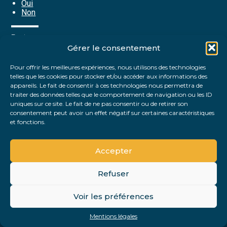
Oui
Non
Partager :
Gérer le consentement
Pour offrir les meilleures expériences, nous utilisons des technologies
FaceBook
Twitter
LinkedIn
telles que les cookies pour stocker et/ou accéder aux informations des
appareils. Le fait de consentir à ces technologies nous permettra de
traiter des données telles que le comportement de navigation ou les ID
uniques sur ce site. Le fait de ne pas consentir ou de retirer son
consentement peut avoir un effet négatif sur certaines caractéristiques
et fonctions.
Accepter
Refuser
Footer
Voir les préférences
Footer
Principale
PLAN DU SITE
MENTIONS LÉGALES
Mentions légales
Conception et réalisation
Classe 7