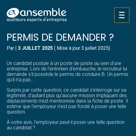
Créer et reprendre une activité
Pilotez votre gestion
Aller
PERMIS DE CONDUIRE =
au
contenu
Gérer votre quotidien
Suivre votre comptabilité
PERMIS DE DEMANDER ?
Piloter votre entreprise
Gérer vos ressources humaines
Par
|
3 JUILLET 2025
( Mise à jour 3 juillet 2025)
Développer votre entreprise
Dématérialiser vos documents
Un candidat postule à un poste de juriste au sein d’une
entreprise. Lors de l’entretien d’embauche, le recruteur lui
demande s’il possède le permis de conduire B. Un permis
Construire votre patrimoine
qu’il n’a pas…
Surpris par cette question, ce candidat s’interroge sur sa
Structurer votre croissance
légitimité, d’autant plus qu’aucune mission impliquant des
déplacements n’est mentionnée dans la fiche de poste. Il
estime que l’employeur n’est pas fondé à poser une telle
Être prêt pour la facturation
question.
électronique
À votre avis, l’employeur peut-il poser une telle question
au candidat ?