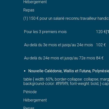
Hébergement
Repas
(1) 150 € pour un salarié reconnu travailleur handic
Pour les 3 premiers mois
120 €
(1
Au-delà du 3e mois et jusqu’au 24e mois
102 €
Au-delà du 24e mois et jusqu’au 72e mois
84 €
Nouvelle-Calédonie, Wallis et Futuna, Polynési
table { width: 60%; border-collapse: collapse; margin: 
background-color: #f9f9f9; font-weight: bold; } capt
Période
Hébergement
Repas