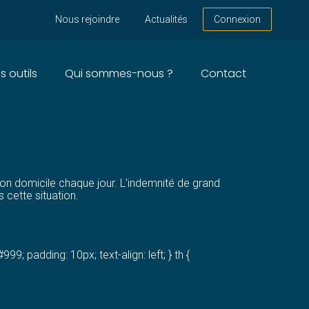
Nous rejoindre
Actualités
Connexion
s outils
Qui sommes-nous ?
Contact
MENTS POUR LES
son domicile chaque jour. L’indemnité de grand
 cette situation.
999; padding: 10px; text-align: left; } th {