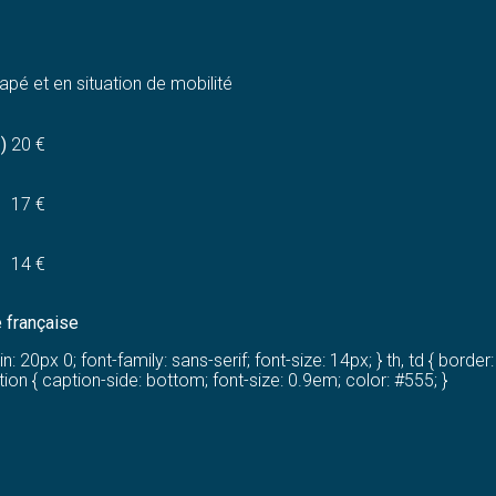
apé et en situation de mobilité
)
20 €
17 €
14 €
e française
20px 0; font-family: sans-serif; font-size: 14px; } th, td { border: 1
ion { caption-side: bottom; font-size: 0.9em; color: #555; }