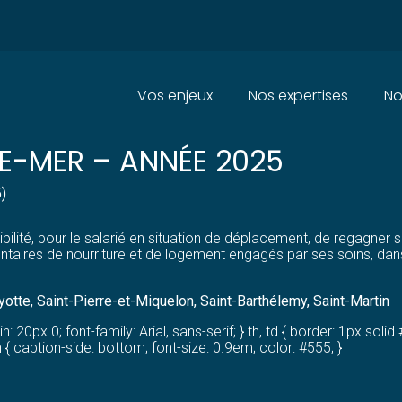
Principal
Vos enjeux
Nos expertises
No
ORFAITAIRES GRANDS DÉPLACE
E-MER – ANNÉE 2025
5)
ilité, pour le salarié en situation de déplacement, de regagner 
taires de nourriture et de logement engagés par ses soins, dans
otte, Saint-Pierre-et-Miquelon, Saint-Barthélemy, Saint-Martin
20px 0; font-family: Arial, sans-serif; } th, td { border: 1px solid #
{ caption-side: bottom; font-size: 0.9em; color: #555; }