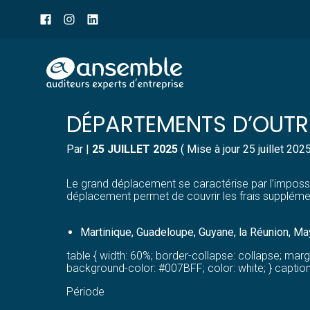
Menu
sub-
header
Aller
BARÈME INDEMNITÉS F
au
contenu
DÉPARTEMENTS D’OUTR
Par
|
25 JUILLET 2025
( Mise à jour 25 juillet 202
Le grand déplacement se caractérise par l’impossib
déplacement permet de couvrir les frais supplémen
Martinique, Guadeloupe, Guyane, la Réunion, May
table { width: 60%; border-collapse: collapse; margin: 
background-color: #007BFF; color: white; } caption 
Période