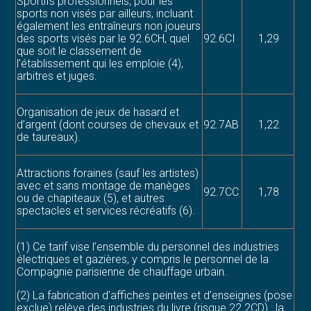
Sportifs professionnels, pour les
sports non visés par ailleurs, incluant
également les entraîneurs non joueurs
des sports visés par le 92.6CH, quel
92.6CI
1,29
que soit le classement de
l’établissement qui les emploie (4),
arbitres et juges.
Organisation de jeux de hasard et
d’argent (dont courses de chevaux et
92.7AB
1,22
de taureaux).
Attractions foraines (sauf les artistes)
avec et sans montage de manèges
92.7CC
1,78
ou de chapiteaux (5), et autres
spectacles et services récréatifs (6).
(1) Ce tarif vise l’ensemble du personnel des industries
électriques et gazières, y compris le personnel de la
Compagnie parisienne de chauffage urbain.
(2) La fabrication d’affiches peintes et d’enseignes (pose
exclue) relève des industries du livre (risque 22.2CD) : la