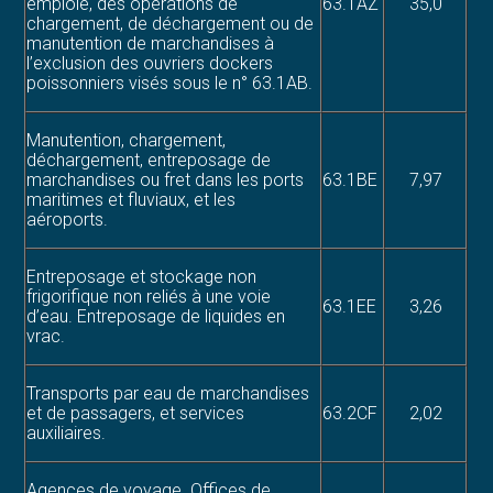
emploie, des opérations de
63.1AZ
35,0
chargement, de déchargement ou de
manutention de marchandises à
l’exclusion des ouvriers dockers
poissonniers visés sous le n° 63.1AB.
Manutention, chargement,
déchargement, entreposage de
marchandises ou fret dans les ports
63.1BE
7,97
maritimes et fluviaux, et les
aéroports.
Entreposage et stockage non
frigorifique non reliés à une voie
63.1EE
3,26
d’eau. Entreposage de liquides en
vrac.
Transports par eau de marchandises
et de passagers, et services
63.2CF
2,02
auxiliaires.
Agences de voyage. Offices de