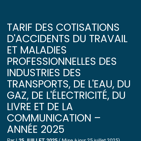
Créer et reprendre une activité
Pilotez votre gestion
TARIF DES COTISATIONS
Gérer votre quotidien
Suivre votre comptabilité
D'ACCIDENTS DU TRAVAIL
ET MALADIES
Piloter votre entreprise
Gérer vos ressources humaines
PROFESSIONNELLES DES
Développer votre entreprise
Dématérialiser vos documents
INDUSTRIES DES
TRANSPORTS, DE L'EAU, DU
Construire votre patrimoine
GAZ, DE L'ÉLECTRICITÉ, DU
Structurer votre croissance
LIVRE ET DE LA
Être prêt pour la facturation
COMMUNICATION –
électronique
ANNÉE 2025
Par
|
25 JUILLET 2025
( Mise à jour 25 juillet 2025)