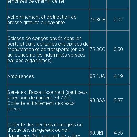
emprises de chemin de fer.
Acheminement et distribution de
74.8GB
2,07
presse gratuite ou payante.
Caisses de congés payés dans les
ports et dans certaines entreprises de
manutention et de transports (en ce
75.3CC
0,50
qui concerne les indemnités versées
par ces organismes).
Ambulances.
85.1JA
4,19
Services d’assainissement (sauf ceux
visés sous le numéro 74.7ZF).
90.0AA
3,87
Collecte et traitement des eaux
usées.
Collecte des déchets ménagers ou
d’activités, dangereux ou non
90.0BF
4,55
dangereux. Nettoiement de voirie-