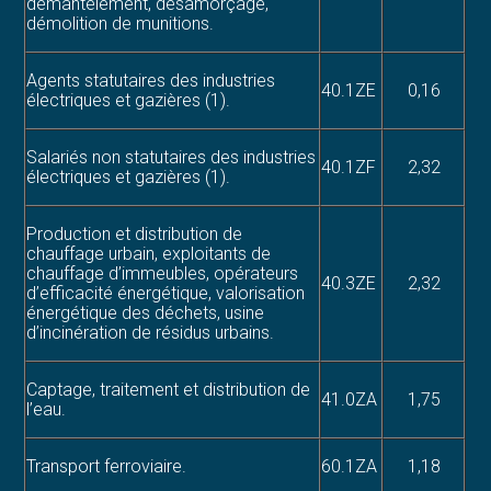
démantèlement, désamorçage,
démolition de munitions.
Agents statutaires des industries
40.1ZE
0,16
électriques et gazières (1).
Salariés non statutaires des industries
40.1ZF
2,32
électriques et gazières (1).
Production et distribution de
chauffage urbain, exploitants de
chauffage d’immeubles, opérateurs
40.3ZE
2,32
d’efficacité énergétique, valorisation
énergétique des déchets, usine
d’incinération de résidus urbains.
Captage, traitement et distribution de
41.0ZA
1,75
l’eau.
Transport ferroviaire.
60.1ZA
1,18