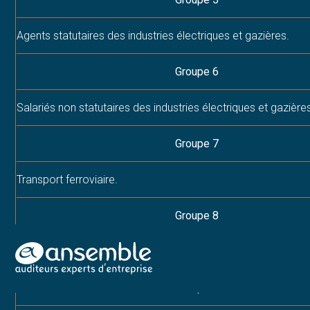
Agents statutaires des industries électriques et gazières.
Groupe 6
Salariés non statutaires des industries électriques et gazière
Groupe 7
Transport ferroviaire.
Groupe 8
Services postaux et financiers
Aller
au
Groupe 9
contenu