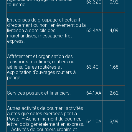
63.3ZC
0,92
tourisme.
Entreprises de groupage effectuant
directement ou non l’enlèvement ou la
livraison à domicile des
63.4AA
4,09
marchandises, messagerie, fret
express.
Affrètement et organisation des
transports maritimes, routiers ou
aériens. Gares routières et
63.4CI
1,68
exploitation d’ouvrages routiers à
péage.
Services postaux et financiers.
64.1AA
2,62
Autres activités de courrier : activités
autres que celles exercées par La
Poste. – Acheminement du courrier,
64.1CA
3,99
lettre, colis généralement en express.
– Activités de coursiers urbains et