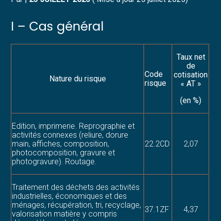
I – Cas général
Taux net
de
Code
cotisation
Nature du risque
risque
« AT »
(en %)
Edition, imprimerie. Reprographie et
activités connexes (reliure, dorure
main, affiches, composition,
22.2CD
2,07
photocomposition, gravure et
photogravure). Routage.
Traitement des déchets des activités
industrielles, économiques et des
ménages, récupération, tri, recyclage,
37.1ZF
4,37
valorisation matière y compris