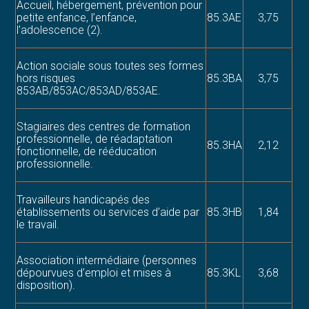
Accueil, hébergement, prévention pour
petite enfance, l’enfance,
85.3AE
3,75
l’adolescence (2).
Action sociale sous toutes ses formes
hors risques
85.3BA
3,75
853AB/853AC/853AD/853AE.
Stagiaires des centres de formation
professionnelle, de réadaptation
85.3HA
2,12
fonctionnelle, de rééducation
professionnelle.
Travailleurs handicapés des
établissements ou services d’aide par
85.3HB
1,84
le travail.
Association intermédiaire (personnes
dépourvues d’emploi et mises à
85.3KL
3,68
disposition).