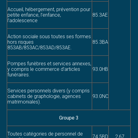
Accueil, hébergement, prévention pour
petite enfance, l’enfance,
85.3AE
l’adolescence
Action sociale sous toutes ses formes
hors risques
85.3BA
853AB/853AC/853AD/853AE.
Pompes funèbres et services annexes,
y compris le commerce d’articles
93.0HB
funéraires.
Services personnels divers (y compris
cabinets de graphologie, agences
93.0NC
matrimoniales).
Groupe 3
Toutes catégories de personnel de
74.5BD
2,67