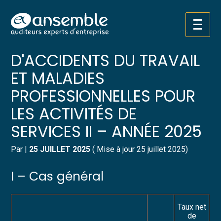
Créer et reprendre une activité
Pilotez votre gestion
Aller
TARIF DES COTISATIONS
au
contenu
Gérer votre quotidien
Suivre votre comptabilité
D'ACCIDENTS DU TRAVAIL
ET MALADIES
Piloter votre entreprise
Gérer vos ressources humaines
PROFESSIONNELLES POUR
Développer votre entreprise
Dématérialiser vos documents
LES ACTIVITÉS DE
SERVICES II – ANNÉE 2025
Construire votre patrimoine
Par
|
25 JUILLET 2025
( Mise à jour 25 juillet 2025)
Structurer votre croissance
I – Cas général
Être prêt pour la facturation
électronique
Taux net
de