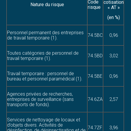
Code
cotisation
Nature du risque
risque
« AT »
(en %)
Personnel permanent des entreprises
74.5BC
0,96
de travail temporaire (1).
Toutes catégories de personnel de
74.5BD
3,02
travail temporaire (1).
Travail temporaire : personnel de
74.5BE
0,96
bureau et personnel paramédical (1).
Agences privées de recherches,
entreprises de surveillance (sans
74.6ZA
2,57
transports de fonds).
Services de nettoyage de locaux et
d’objets divers. Activités de
74.7ZF
3,96
désinfection, de désinsectisation et de