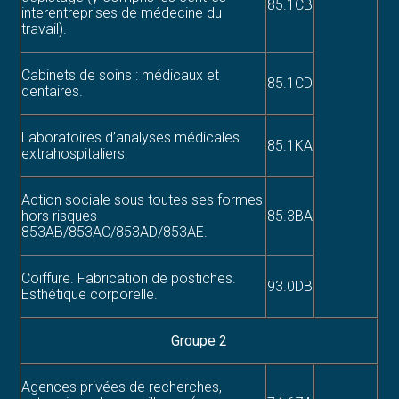
85.1CB
interentreprises de médecine du
travail).
Cabinets de soins : médicaux et
85.1CD
dentaires.
Laboratoires d’analyses médicales
85.1KA
extrahospitaliers.
Action sociale sous toutes ses formes
hors risques
85.3BA
853AB/853AC/853AD/853AE.
Coiffure. Fabrication de postiches.
93.0DB
Esthétique corporelle.
Groupe 2
Agences privées de recherches,