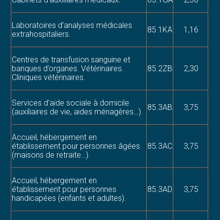
Laboratoires d’analyses médicales
85.1KA
1,16
extrahospitaliers.
Centres de transfusion sanguine et
banques d’organes. Vétérinaires.
85.2ZB
2,30
Cliniques vétérinaires.
Services d’aide sociale à domicile
85.3AB
3,75
(auxiliaires de vie, aides ménagères…).
Accueil, hébergement en
établissement pour personnes âgées
85.3AC
3,75
(maisons de retraite…).
Accueil, hébergement en
établissement pour personnes
85.3AD
3,75
handicapées (enfants et adultes).