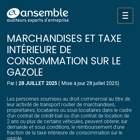
Créer et reprendre une activité
Pilotez votre gestion
Aller
TRANSPORT ROUTIER DE
au
contenu
Gérer votre quotidien
Suivre votre comptabilité
MARCHANDISES ET TAXE
INTÉRIEURE DE
Piloter votre entreprise
Gérer vos ressources humaines
CONSOMMATION SUR LE
Développer votre entreprise
Dématérialiser vos documents
GAZOLE
Construire votre patrimoine
Par
|
28 JUILLET 2025
( Mise à jour 28 juillet 2025)
Structurer votre croissance
Les personnes soumises au droit commercial au titre de
leur activité de transport routier de marchandises,
propriétaires, locataires ou sous-locataires dans le cadre
Être prêt pour la facturation
d’un contrat de crédit-bail ou d’un contrat de location de
électronique
2 ans ou plus de certains véhicules, peuvent obtenir, sur
demande et sous conditions, le remboursement d’une
fraction de la taxe intérieure de consommation sur le
gazole.