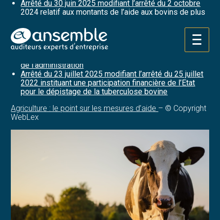
Arrêté du 30 juin 2025 modifiant l’arrêté du 2 octobre
2024 relatif aux montants de l’aide aux bovins de plus
de 16 mois, dans les départements métropolitains
hors Corse, pour la campagne 2024
Arrêté du 17 juillet 2025 modifiant l’arrêté du 30 mars
Aller
2001 fixant les modalités de l’estimation des animaux
au
abattus et des denrées et produits détruits sur ordre
contenu
de l’administration
Arrêté du 23 juillet 2025 modifiant l’arrêté du 25 juillet
2022 instituant une participation financière de l’Etat
pour le dépistage de la tuberculose bovine
Agriculture : le point sur les mesures d’aide
– © Copyright
WebLex