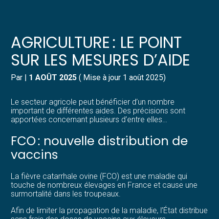
Créer et reprendre une activité
Pilotez votre gestion
AGRICULTURE : LE POINT
Gérer votre quotidien
Suivre votre comptabilité
SUR LES MESURES D’AIDE
Piloter votre entreprise
Gérer vos ressources humaines
Par
|
1 AOÛT 2025
( Mise à jour 1 août 2025)
Développer votre entreprise
Dématérialiser vos documents
Le secteur agricole peut bénéficier d’un nombre
important de différentes aides. Des précisions sont
apportées concernant plusieurs d’entre elles…
Construire votre patrimoine
FCO : nouvelle distribution de
Structurer votre croissance
vaccins
Être prêt pour la facturation
La fièvre catarrhale ovine (FCO) est une maladie qui
électronique
touche de nombreux élevages en France et cause une
surmortalité dans les troupeaux.
Afin de limiter la propagation de la maladie, l’État distribue