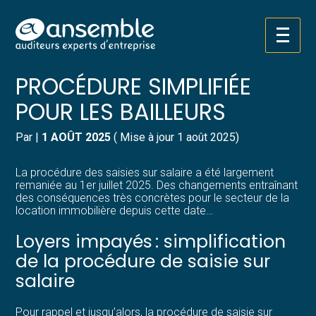
Créer et reprendre une activité
Pilotez votre gestion
Aller
LOYERS IMPAYÉS : UNE
au
contenu
Gérer votre quotidien
Suivre votre comptabilité
PROCÉDURE SIMPLIFIÉE
POUR LES BAILLEURS
Piloter votre entreprise
Gérer vos ressources humaines
Par
|
1 AOÛT 2025
( Mise à jour 1 août 2025)
Développer votre entreprise
Dématérialiser vos documents
La procédure des saisies sur salaire a été largement
Construire votre patrimoine
remaniée au 1er juillet 2025. Des changements entraînant
des conséquences très concrètes pour le secteur de la
location immobilière depuis cette date…
Structurer votre croissance
Loyers impayés : simplification
Être prêt pour la facturation
de la procédure de saisie sur
électronique
salaire
Pour rappel et jusqu’alors, la procédure de saisie sur