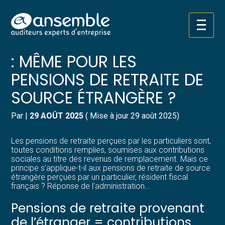
Créer et reprendre une activité
Pilotez votre gestion
Aller
CONTRIBUTIONS SOCIALES
au
contenu
Gérer votre quotidien
Suivre votre comptabilité
: MÊME POUR LES
PENSIONS DE RETRAITE DE
Piloter votre entreprise
Gérer vos ressources humaines
SOURCE ÉTRANGÈRE ?
Développer votre entreprise
Dématérialiser vos documents
Par
|
29 AOÛT 2025
( Mise à jour 29 août 2025)
Construire votre patrimoine
Les pensions de retraite perçues par les particuliers sont,
toutes conditions remplies, soumises aux contributions
Structurer votre croissance
sociales au titre des revenus de remplacement. Mais ce
principe s’applique-t-il aux pensions de retraite de source
étrangère perçues par un particulier, résident fiscal
Être prêt pour la facturation
français ? Réponse de l’administration…
électronique
Pensions de retraite provenant
de l’étranger = contributions