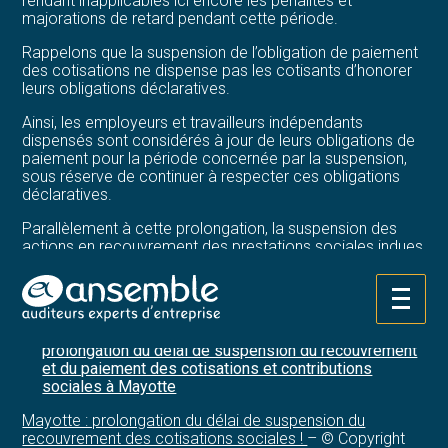
rendant inapplicables ici encore les pénalités et
majorations de retard pendant cette période.
Rappelons que la suspension de l’obligation de paiement
des cotisations ne dispense pas les cotisants d’honorer
leurs obligations déclaratives.
Ainsi, les employeurs et travailleurs indépendants
dispensés sont considérés à jour de leurs obligations de
paiement pour la période concernée par la suspension,
sous réserve de continuer à respecter ces obligations
déclaratives.
Parallèlement à cette prolongation, la suspension des
actions en recouvrement des prestations sociales indues
est également prolongée jusqu’au 30 septembre 2025.
Sources :
Aller
au
Décret no 2025-834 du 21 août 2025 relatif à la
contenu
prolongation du délai de suspension du recouvrement
et du paiement des cotisations et contributions
sociales à Mayotte
Mayotte : prolongation du délai de suspension du
recouvrement des cotisations sociales !
– © Copyright