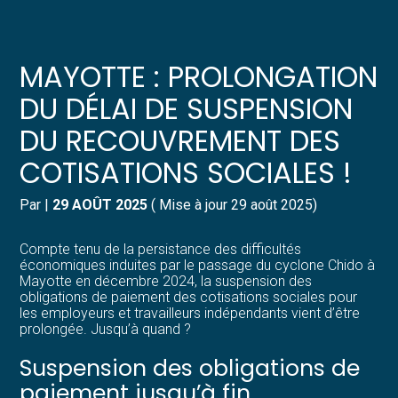
Créer et reprendre une activité
Pilotez votre gestion
MAYOTTE : PROLONGATION
Gérer votre quotidien
Suivre votre comptabilité
DU DÉLAI DE SUSPENSION
DU RECOUVREMENT DES
Piloter votre entreprise
Gérer vos ressources humaines
COTISATIONS SOCIALES !
Développer votre entreprise
Dématérialiser vos documents
Par
|
29 AOÛT 2025
( Mise à jour 29 août 2025)
Construire votre patrimoine
Compte tenu de la persistance des difficultés
économiques induites par le passage du cyclone Chido à
Structurer votre croissance
Mayotte en décembre 2024, la suspension des
obligations de paiement des cotisations sociales pour
les employeurs et travailleurs indépendants vient d’être
Être prêt pour la facturation
prolongée. Jusqu’à quand ?
électronique
Suspension des obligations de
paiement jusqu’à fin