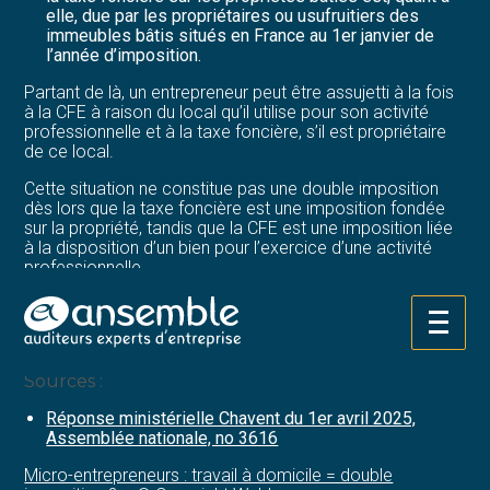
elle, due par les propriétaires ou usufruitiers des
immeubles bâtis situés en France au 1er janvier de
l’année d’imposition.
Partant de là, un entrepreneur peut être assujetti à la fois
à la CFE à raison du local qu’il utilise pour son activité
professionnelle et à la taxe foncière, s’il est propriétaire
de ce local.
Cette situation ne constitue pas une double imposition
dès lors que la taxe foncière est une imposition fondée
sur la propriété, tandis que la CFE est une imposition liée
à la disposition d’un bien pour l’exercice d’une activité
professionnelle.
Par conséquent, un local peut servir de base de calcul à
plusieurs taxes dès lors que les modalités de calcul de
Aller
ces taxes et la qualité du redevable sont différentes.
au
contenu
Sources :
Réponse ministérielle Chavent du 1er avril 2025,
Assemblée nationale, no 3616
Micro-entrepreneurs : travail à domicile = double