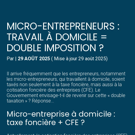
Créer et reprendre une activité
Pilotez votre gestion
MICRO-ENTREPRENEURS :
Gérer votre quotidien
Suivre votre comptabilité
TRAVAIL À DOMICILE =
DOUBLE IMPOSITION ?
Piloter votre entreprise
Gérer vos ressources humaines
Par
|
29 AOÛT 2025
( Mise à jour 29 août 2025)
Développer votre entreprise
Dématérialiser vos documents
Il arrive fréquemment que les entrepreneurs, notamment
Construire votre patrimoine
les micro-entrepreneurs, qui travaillent à domicile, soient
taxés non seulement à la taxe foncière, mais aussi à la
cotisation foncière des entreprises (CFE). Le
Structurer votre croissance
Gouvernement envisage-t-il de revenir sur cette « double
taxation » ? Réponse…
Être prêt pour la facturation
Micro-entreprise à domicile :
électronique
taxe foncière + CFE ?