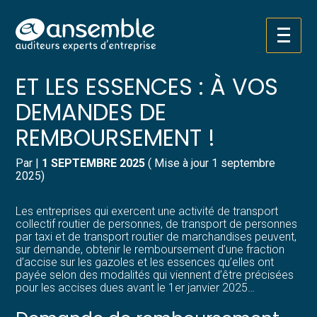
Créer et reprendre une activité
Pilotez votre gestion
Aller
ACCISE SUR LES GAZOLES
au
contenu
Gérer votre quotidien
Suivre votre comptabilité
ET LES ESSENCES : À VOS
DEMANDES DE
Piloter votre entreprise
Gérer vos ressources humaines
REMBOURSEMENT !
Développer votre entreprise
Dématérialiser vos documents
Par
|
1 SEPTEMBRE 2025
( Mise à jour 1 septembre
2025)
Construire votre patrimoine
Les entreprises qui exercent une activité de transport
Structurer votre croissance
collectif routier de personnes, de transport de personnes
par taxi et de transport routier de marchandises peuvent,
sur demande, obtenir le remboursement d’une fraction
Être prêt pour la facturation
d’accise sur les gazoles et les essences qu’elles ont
électronique
payée selon des modalités qui viennent d’être précisées
pour les accises dues avant le 1er janvier 2025…