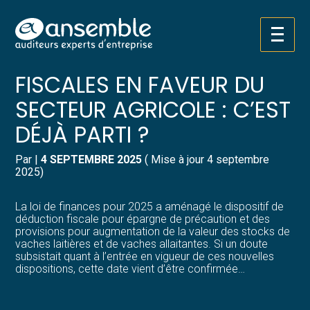
Créer et reprendre une activité
Pilotez votre gestion
Aller
NOUVELLES MESURES
au
contenu
Gérer votre quotidien
Suivre votre comptabilité
FISCALES EN FAVEUR DU
SECTEUR AGRICOLE : C’EST
Piloter votre entreprise
Gérer vos ressources humaines
DÉJÀ PARTI ?
Développer votre entreprise
Dématérialiser vos documents
Par
|
4 SEPTEMBRE 2025
( Mise à jour 4 septembre
2025)
Construire votre patrimoine
La loi de finances pour 2025 a aménagé le dispositif de
Structurer votre croissance
déduction fiscale pour épargne de précaution et des
provisions pour augmentation de la valeur des stocks de
vaches laitières et de vaches allaitantes. Si un doute
Être prêt pour la facturation
subsistait quant à l’entrée en vigueur de ces nouvelles
électronique
dispositions, cette date vient d’être confirmée…