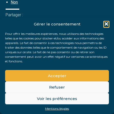
Non
Partager :
Gérer le consentement
FaceBook
Twitter
LinkedIn
Pour offrir les meilleures expériences, nous utilisons des technologies
telles que les cookies pour stocker et/ou accéder aux informations des
appareils. Le fait de consentir à ces technologies nous permettra de
traiter des données telles que le comportement de navigation ou les ID
uniques sur ce site. Le fait de ne pas consentir ou de retirer son
consentement peut avoir un effet négatif sur certaines caractéristiques
et fonctions.
Accepter
Refuser
Footer
Voir les préférences
Footer
Principale
PLAN DU SITE
MENTIONS LÉGALES
Mentions légales
Conception et réalisation
Classe 7