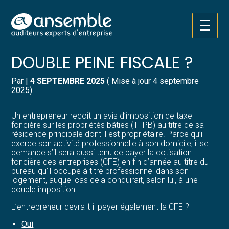
Créer et reprendre une activité
Pilotez votre gestion
Aller
TRAVAIL À DOMICILE :
au
contenu
Gérer votre quotidien
Suivre votre comptabilité
DOUBLE PEINE FISCALE ?
Piloter votre entreprise
Gérer vos ressources humaines
Par
|
4 SEPTEMBRE 2025
( Mise à jour 4 septembre
2025)
Développer votre entreprise
Dématérialiser vos documents
Un entrepreneur reçoit un avis d’imposition de taxe
foncière sur les propriétés bâties (TFPB) au titre de sa
Construire votre patrimoine
résidence principale dont il est propriétaire. Parce qu’il
exerce son activité professionnelle à son domicile, il se
demande s’il sera aussi tenu de payer la cotisation
Structurer votre croissance
foncière des entreprises (CFE) en fin d’année au titre du
bureau qu’il occupe à titre professionnel dans son
logement, auquel cas cela conduirait, selon lui, à une
Être prêt pour la facturation
double imposition.
électronique
L’entrepreneur devra-t-il payer également la CFE ?
Oui