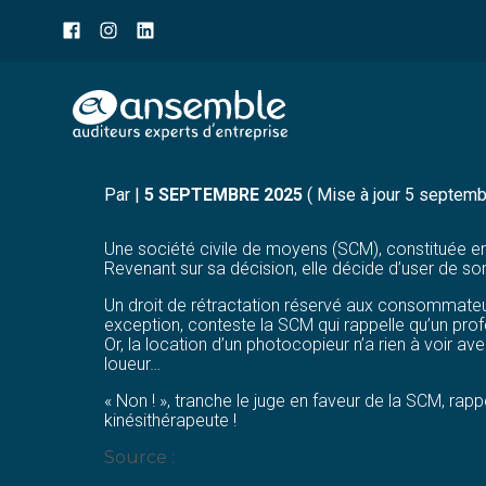
Menu
sub-
header
Aller
C’EST L’HISTOIRE D’UN
au
contenu
Par
|
5 SEPTEMBRE 2025
( Mise à jour 5 septem
Une société civile de moyens (SCM), constituée entr
Revenant sur sa décision, elle décide d’user de son
Un droit de rétractation réservé aux consommateurs
exception, conteste la SCM qui rappelle qu’un profe
Or, la location d’un photocopieur n’a rien à voir av
loueur…
« Non ! », tranche le juge en faveur de la SCM, rapp
kinésithérapeute !
Source :