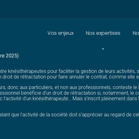
Principal
Vos enjeux
Nos expertises
No
E SOCIÉTÉ DE MOYENS QUI VEU
bre 2025)
e kinésithérapeutes pour faciliter la gestion de leurs activités,
 droit de rétractation pour faire annuler le contrat, comme elle e
, donc aux particuliers, et non aux professionnels, conteste le 
ssionnel bénéficie d’un droit de rétractation si, notamment, le c
ec l’activité d’un kinésithérapeute… Mais s’inscrit pleinement dans 
elant que l’activité de la société doit s‘apprécier au regard de ce