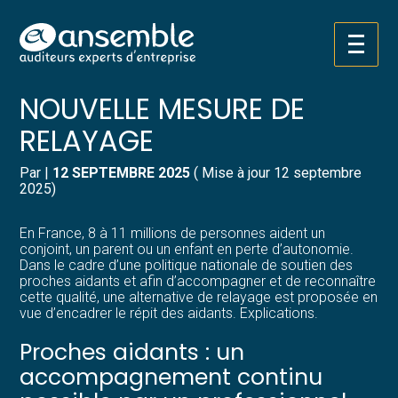
Créer et reprendre une activité
Pilotez votre gestion
Aller
PROCHES AIDANTS : UNE
au
contenu
Gérer votre quotidien
Suivre votre comptabilité
NOUVELLE MESURE DE
RELAYAGE
Piloter votre entreprise
Gérer vos ressources humaines
Par
|
12 SEPTEMBRE 2025
( Mise à jour 12 septembre
Développer votre entreprise
Dématérialiser vos documents
2025)
Construire votre patrimoine
En France, 8 à 11 millions de personnes aident un
conjoint, un parent ou un enfant en perte d’autonomie.
Dans le cadre d’une politique nationale de soutien des
Structurer votre croissance
proches aidants et afin d’accompagner et de reconnaître
cette qualité, une alternative de relayage est proposée en
vue d’encadrer le répit des aidants. Explications.
Être prêt pour la facturation
électronique
Proches aidants : un
accompagnement continu