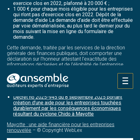
exercice clos en 2022, plafonné à 20 000 € ;
1 000 € pour chaque mois éligible pour les entreprises
qui n’ont pas d’exercice clos en 2022. Dépôt de la
demande d’aide La demande d’aide doit être effectuée
par voie dématérialisée, au plus tard le dernier jour du
mois suivant la mise en ligne du formulaire de
demande.
Cette demande, traitée par les services de la direction
générale des finances publiques, doit comporter une
déclaration sur l’honneur attestant l’exactitude des
informations déclarées et de l’éligibilité de l’entreprise,
ainsi que les coordonnées bancaires pour le versement
de l’aide.
Aller
Sources :
au
contenu
Décret no 2025-945 du 8 septembre 2025 portant
création d’une aide pour les entreprises touchées
durablement par les conséquences économiques
résultant du cyclone Chido à Mayotte
Mayotte : une aide financière pour les entreprises
renouvelée
– © Copyright WebLex