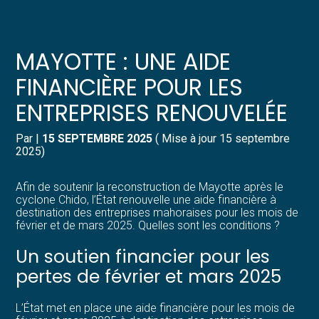
Créer et reprendre une activité
Pilotez votre gestion
MAYOTTE : UNE AIDE
Gérer votre quotidien
Suivre votre comptabilité
FINANCIÈRE POUR LES
ENTREPRISES RENOUVELÉE
Piloter votre entreprise
Gérer vos ressources humaines
Par
|
15 SEPTEMBRE 2025
( Mise à jour 15 septembre
Développer votre entreprise
Dématérialiser vos documents
2025)
Construire votre patrimoine
Afin de soutenir la reconstruction de Mayotte après le
cyclone Chido, l’État renouvelle une aide financière à
destination des entreprises mahoraises pour les mois de
Structurer votre croissance
février et de mars 2025. Quelles sont les conditions ?
Un soutien financier pour les
Être prêt pour la facturation
électronique
pertes de février et mars 2025
L’État met en place une aide financière pour les mois de