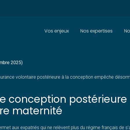
Principal
Vos enjeux
Nos expertises
No
RES MATERNITÉ DE L’ASSURAN
embre 2025)
urance volontaire postérieure à la conception empêche désormais
e conception postérieure 
ire maternité
rmet aux expatriés qui ne relèvent plus du régime français de s’af