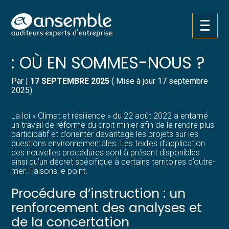
Créer et reprendre une activité
Pilotez votre gestion
Aller
RÉFORME DU DROIT MINIER
au
contenu
Gérer votre quotidien
Suivre votre comptabilité
: OÙ EN SOMMES-NOUS ?
Piloter votre entreprise
Gérer vos ressources humaines
Par
|
17 SEPTEMBRE 2025
( Mise à jour 17 septembre
2025)
Développer votre entreprise
Dématérialiser vos documents
La loi « Climat et résilience » du 22 août 2022 a entamé
un travail de réforme du droit minier afin de le rendre plus
Construire votre patrimoine
participatif et d’orienter davantage les projets sur les
questions environnementales. Les textes d’application
des nouvelles procédures sont à présent disponibles
Structurer votre croissance
ainsi qu’un décret spécifique à certains territoires d’outre-
mer. Faisons le point.
Être prêt pour la facturation
Procédure d’instruction : un
électronique
renforcement des analyses et
de la concertation