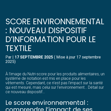
Créer et reprendre une activité
Pilotez votre gestion
SCORE ENVIRONNEMENTAL
Gérer votre quotidien
Suivre votre comptabilité
: NOUVEAU DISPOSITIF
D’INFORMATION POUR LE
Piloter votre entreprise
Gérer vos ressources humaines
TEXTILE
Développer votre entreprise
Dématérialiser vos documents
Par
|
17 SEPTEMBRE 2025
( Mise à jour 17 septembre
2025)
Construire votre patrimoine
À l’image du Nutri-score pour les produits alimentaires, un
Structurer votre croissance
système de notation est mis en place pour les
vêtements. Cependant, ce n’est pas l’impact sur la santé
qui est mesuré, mais celui sur l’environnement… Détail sur
Être prêt pour la facturation
ce nouveau dispositif…
électronique
Le score environnemental :
comprendre l’impact de ses