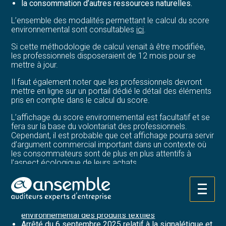
la consommation d’autres ressources naturelles.
L’ensemble des modalités permettant le calcul du score
environnemental sont consultables
ici
.
Si cette méthodologie de calcul venait à être modifiée,
les professionnels disposeraient de 12 mois pour se
mettre à jour.
Il faut également noter que les professionnels devront
mettre en ligne sur un portail dédié le détail des éléments
pris en compte dans le calcul du score.
L’affichage du score environnemental est facultatif et se
fera sur la base du volontariat des professionnels.
Cependant, il est probable que cet affichage pourra servir
d’argument commercial important dans un contexte où
les consommateurs sont de plus en plus attentifs à
l’aspect écologique de leurs achats.
Sources :
Aller
Décret no 2025-957 du 6 septembre 2025 relatif aux
au
modalités de calcul et de communication du coût
contenu
environnemental des produits textiles
Arrêté du 6 septembre 2025 relatif à la signalétique et