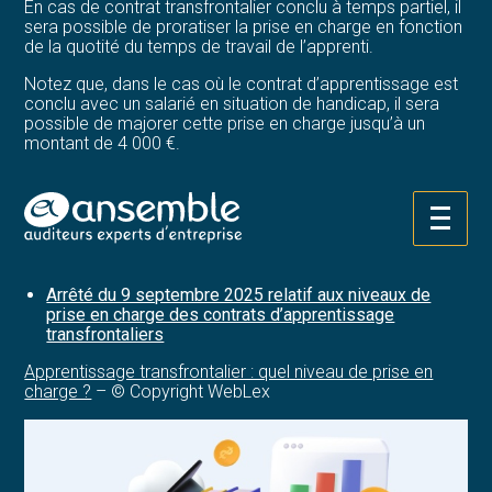
En cas de contrat transfrontalier conclu à temps partiel, il
sera possible de proratiser la prise en charge en fonction
de la quotité du temps de travail de l’apprenti.
Notez que, dans le cas où le contrat d’apprentissage est
conclu avec un salarié en situation de handicap, il sera
possible de majorer cette prise en charge jusqu’à un
montant de 4 000 €.
Cette majoration sera applicable que la situation de
handicap de l’apprenti soit reconnue en France ou dans le
pays transfrontalier.
Aller
au
Sources :
contenu
Arrêté du 9 septembre 2025 relatif aux niveaux de
prise en charge des contrats d’apprentissage
transfrontaliers
Apprentissage transfrontalier : quel niveau de prise en
charge ?
– © Copyright WebLex