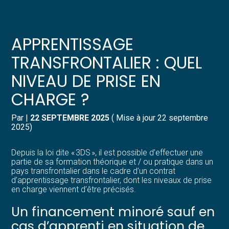
Créer et reprendre une activité
Pilotez votre gestion
APPRENTISSAGE
Gérer votre quotidien
Suivre votre comptabilité
TRANSFRONTALIER : QUEL
NIVEAU DE PRISE EN
Piloter votre entreprise
Gérer vos ressources humaines
CHARGE ?
Développer votre entreprise
Dématérialiser vos documents
Par
|
22 SEPTEMBRE 2025
( Mise à jour 22 septembre
2025)
Construire votre patrimoine
Depuis la loi dite « 3DS », il est possible d’effectuer une
Structurer votre croissance
partie de sa formation théorique et / ou pratique dans un
pays transfrontalier dans le cadre d’un contrat
d’apprentissage transfrontalier, dont les niveaux de prise
Être prêt pour la facturation
en charge viennent d’être précisés.
électronique
Un financement minoré sauf en
cas d’apprenti en situation de