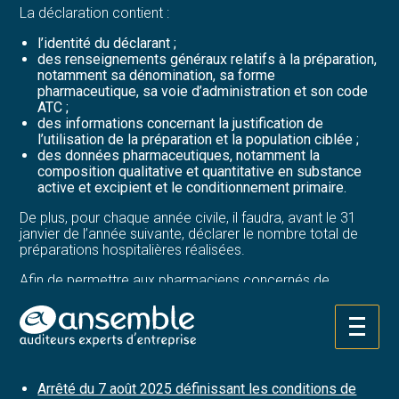
La déclaration contient :
l’identité du déclarant ;
des renseignements généraux relatifs à la préparation,
notamment sa dénomination, sa forme
pharmaceutique, sa voie d’administration et son code
ATC ;
des informations concernant la justification de
l’utilisation de la préparation et la population ciblée ;
des données pharmaceutiques, notamment la
composition qualitative et quantitative en substance
active et excipient et le conditionnement primaire.
De plus, pour chaque année civile, il faudra, avant le 31
janvier de l’année suivante, déclarer le nombre total de
préparations hospitalières réalisées.
Afin de permettre aux pharmaciens concernés de
s’adapter à cette nouvelle version de l’obligation, ils ont
jusqu’au 22 février 2026 pour faire leurs déclarations
selon ces modalités.
Aller
au
Sources :
contenu
Arrêté du 7 août 2025 définissant les conditions de