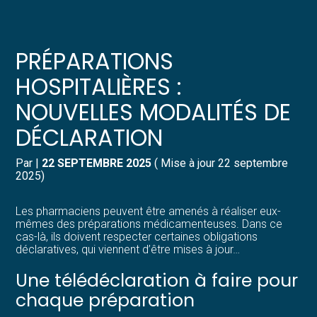
Créer et reprendre une activité
Pilotez votre gestion
PRÉPARATIONS
Gérer votre quotidien
Suivre votre comptabilité
HOSPITALIÈRES :
NOUVELLES MODALITÉS DE
Piloter votre entreprise
Gérer vos ressources humaines
DÉCLARATION
Développer votre entreprise
Dématérialiser vos documents
Par
|
22 SEPTEMBRE 2025
( Mise à jour 22 septembre
2025)
Construire votre patrimoine
Les pharmaciens peuvent être amenés à réaliser eux-
Structurer votre croissance
mêmes des préparations médicamenteuses. Dans ce
cas-là, ils doivent respecter certaines obligations
déclaratives, qui viennent d’être mises à jour…
Être prêt pour la facturation
électronique
Une télédéclaration à faire pour
chaque préparation