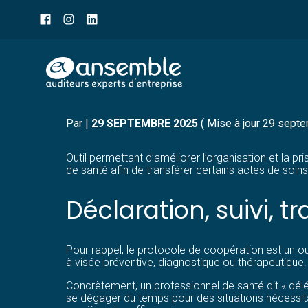
Menu
sub-
header
Aller
COOPÉRATION ENTRE PR
au
contenu
Par
|
29 SEPTEMBRE 2025
( Mise à jour 29 sept
Outil permettant d’améliorer l’organisation et la 
de santé afin de transférer certains actes de soi
Déclaration, suivi, t
Pour rappel, le protocole de coopération est un out
à visée préventive, diagnostique ou thérapeutique.
Concrètement, un professionnel de santé dit « délé
se dégager du temps pour des situations nécessit