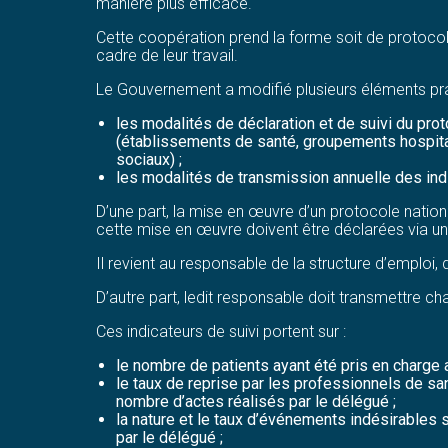
manière plus efficace.
Cette coopération prend la forme soit de protocole
cadre de leur travail.
Le Gouvernement a modifié plusieurs éléments pra
les modalités de déclaration et de suivi du pro
(établissements de santé, groupements hospital
sociaux) ;
les modalités de transmission annuelle des indi
D’une part, la mise en œuvre d’un protocole natio
cette mise en œuvre doivent être déclarées via une 
Il revient au responsable de la structure d’emploi, 
D’autre part, ledit responsable doit transmettre ch
Ces indicateurs de suivi portent sur :
le nombre de patients ayant été pris en charge a
le taux de reprise par les professionnels de sa
nombre d’actes réalisés par le délégué ;
la nature et le taux d’événements indésirables 
par le délégué ;