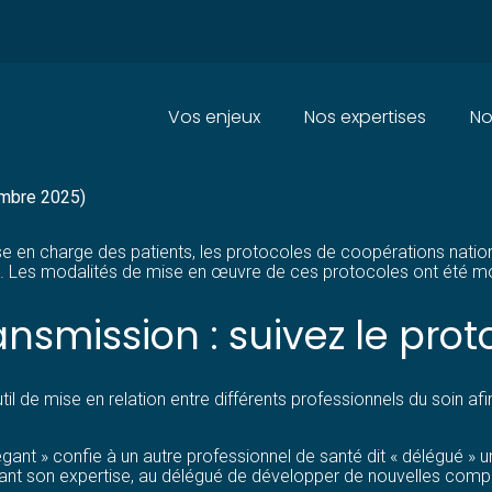
Principal
Vos enjeux
Nos expertises
No
OFESSIONNELS DE SANTÉ : DE
embre 2025)
prise en charge des patients, les protocoles de coopérations nati
ns. Les modalités de mise en œuvre de ces protocoles ont été mod
ransmission : suivez le prot
il de mise en relation entre différents professionnels du soin af
gant » confie à un autre professionnel de santé dit « délégué » 
ant son expertise, au délégué de développer de nouvelles compét