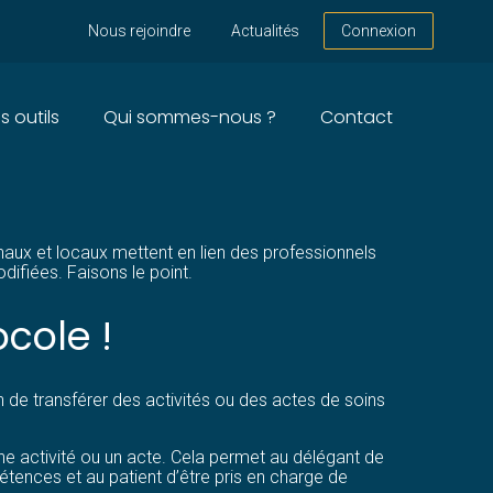
Nous rejoindre
Actualités
Connexion
s outils
Qui sommes-nous ?
Contact
S MODALITÉS MODIFIÉES
onaux et locaux mettent en lien des professionnels
ifiées. Faisons le point.
ocole !
in de transférer des activités ou des actes de soins
une activité ou un acte. Cela permet au délégant de
ences et au patient d’être pris en charge de