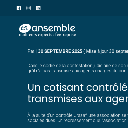
Menu
sub-
header
Aller
CONTRÔLE URSSAF ET LI
au
contenu
Par
|
30 SEPTEMBRE 2025
( Mise à jour 30 sept
Dans le cadre de la contestation judiciaire de son r
qu’il n’a pas transmise aux agents chargés du contr
Un cotisant contrôl
transmises aux agen
À la suite d’un contrôle Urssaf, une association se 
sociales dues. Un redressement que l’association 