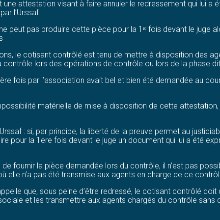
une attestation visant à faire annuler le redressement qui lui a ét
par l’Urssaf.
on ne peut pas produire cette pièce pour la 1ʳᵉ fois devant le jug
s
gations, le cotisant contrôlé est tenu de mettre à disposition des
ontrôle lors des opérations de contrôle ou lors de la phase dite
remière fois par l’association avait bel et bien été demandée au c
possibilité matérielle de mise à disposition de cette attestation, 
Urssaf : si, par principe, la liberté de la preuve permet au justic
uire pour la 1ere fois devant le juge un document qui lui a été
e de fournir la pièce demandée lors du contrôle, il n’est pas poss
e où elle n’a pas été transmise aux agents en charge de ce cont
rappelle que, sous peine d’être redressé, le cotisant contrôlé doi
 sociale et les transmettre aux agents chargés du contrôle sans 