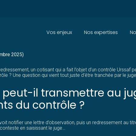
Principal
Vos enjeux
Nos expertises
No
BERTÉ DE LA PREUVE : PLUS D
embre 2025)
edressement, un cotisant qui a fait l’objet d’un contrôle Urssaf pe
ôle ? Une question qui vient tout juste d’être tranchée par le jug
é peut-il transmettre au j
ts du contrôle ?
voit notifier une lettre d’observation, puis un redressement au tit
conteste en saisissant le juge…