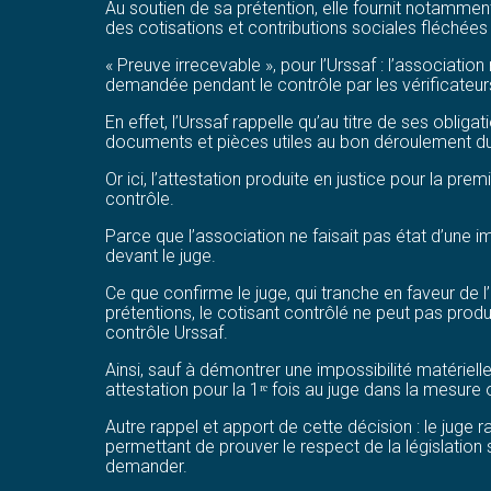
Au soutien de sa prétention, elle fournit notamment 
des cotisations et contributions sociales fléchées 
« Preuve irrecevable », pour l’Urssaf : l’associati
demandée pendant le contrôle par les vérificateur
En effet, l’Urssaf rappelle qu’au titre de ses obli
documents et pièces utiles au bon déroulement du c
Or ici, l’attestation produite en justice pour la p
contrôle.
Parce que l’association ne faisait pas état d’une im
devant le juge.
Ce que confirme le juge, qui tranche en faveur de l’
prétentions, le cotisant contrôlé ne peut pas prod
contrôle Urssaf.
Ainsi, sauf à démontrer une impossibilité matériell
attestation pour la 1ʳᵉ fois au juge dans la mesur
Autre rappel et apport de cette décision : le juge 
permettant de prouver le respect de la législation
demander.