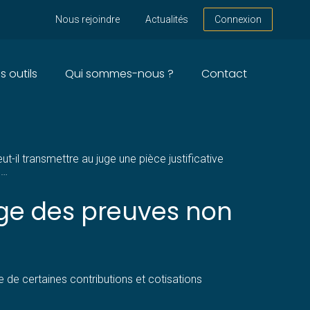
Nous rejoindre
Actualités
Connexion
s outils
Qui sommes-nous ?
Contact
E SOUPLESSE ?
ut-il transmettre au juge une pièce justificative
e…
uge des preuves non
re de certaines contributions et cotisations