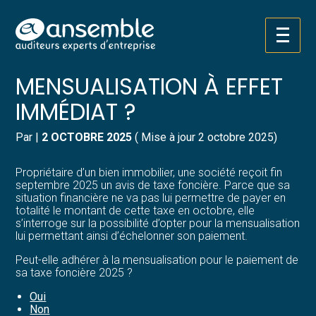
Créer et reprendre une activité
Pilotez votre gestion
Aller
TAXE FONCIÈRE : UNE
au
contenu
Gérer votre quotidien
Suivre votre comptabilité
MENSUALISATION À EFFET
IMMÉDIAT ?
Piloter votre entreprise
Gérer vos ressources humaines
Par
|
2 OCTOBRE 2025
( Mise à jour 2 octobre 2025)
Développer votre entreprise
Dématérialiser vos documents
Propriétaire d’un bien immobilier, une société reçoit fin
Construire votre patrimoine
septembre 2025 un avis de taxe foncière. Parce que sa
situation financière ne va pas lui permettre de payer en
totalité le montant de cette taxe en octobre, elle
Structurer votre croissance
s’interroge sur la possibilité d’opter pour la mensualisation
lui permettant ainsi d’échelonner son paiement.
Être prêt pour la facturation
Peut-elle adhérer à la mensualisation pour le paiement de
électronique
sa taxe foncière 2025 ?
Oui
Non