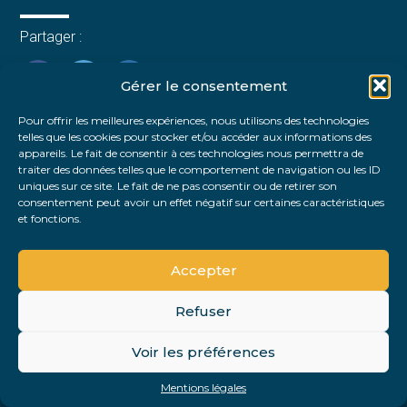
Partager :
Gérer le consentement
FaceBook
Twitter
LinkedIn
Pour offrir les meilleures expériences, nous utilisons des technologies
telles que les cookies pour stocker et/ou accéder aux informations des
appareils. Le fait de consentir à ces technologies nous permettra de
traiter des données telles que le comportement de navigation ou les ID
uniques sur ce site. Le fait de ne pas consentir ou de retirer son
consentement peut avoir un effet négatif sur certaines caractéristiques
et fonctions.
Accepter
Refuser
Footer
Voir les préférences
Footer
Principale
PLAN DU SITE
MENTIONS LÉGALES
Mentions légales
Conception et réalisation
Classe 7