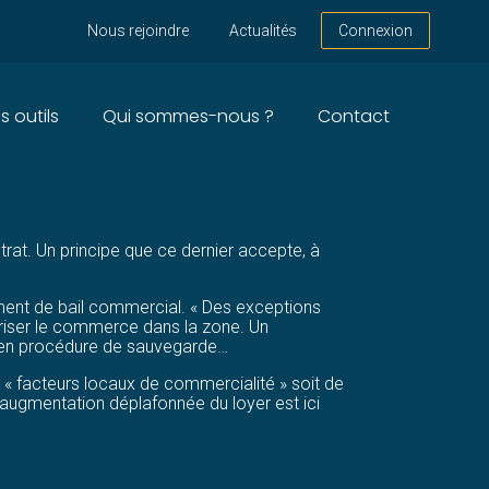
Nous rejoindre
Actualités
Connexion
s outils
Qui sommes-nous ?
Contact
AFFAIRES FAIT DÉFAUT…
trat. Un principe que ce dernier accepte, à
ement de bail commercial. « Des exceptions
voriser le commerce dans la zone. Un
t en procédure de sauvegarde…
es « facteurs locaux de commercialité » soit de
L’augmentation déplafonnée du loyer est ici