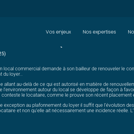
Principal
Vos enjeux
Nos expertises
No
LOCATAIRE À QUI LE SENS DES 
25)
d’un local commercial demande à son bailleur de renouveler le con
t du loyer…
ée allant au-delà de ce qui est autorisé en matière de renouvell
sque l’environnement autour du local se développe de façon à fa
é, conteste le locataire, comme le prouve son récent placemen
ire exception au plafonnement du loyer il suffit que l’évolution d
ocataire et non qu’elle ait nécessairement une incidence réelle. 