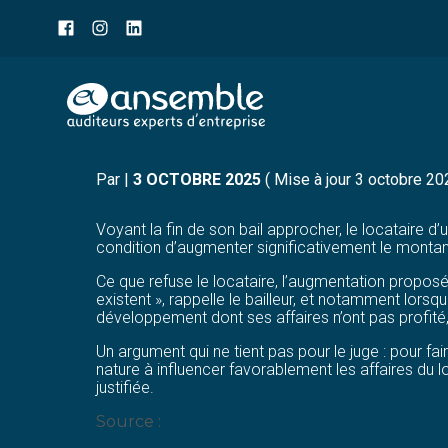
Menu
sub-
header
Aller
C’EST L’HISTOIRE D’UN 
au
contenu
Par
|
3 OCTOBRE 2025
( Mise à jour 3 octobre 20
Voyant la fin de son bail approcher, le locataire 
condition d’augmenter significativement le montan
Ce que refuse le locataire, l’augmentation propos
existent », rappelle le bailleur, et notamment lor
développement dont ses affaires n’ont pas profit
Un argument qui ne tient pas pour le juge : pour fa
nature à influencer favorablement les affaires du l
justifiée.
Source :