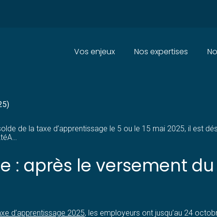
Principal
Vos enjeux
Nos expertises
No
XE D’APPRENTISSAGE 2025 : V
25)
solde de la taxe d’apprentissage le 5 ou le 15 mai 2025, il est d
LtéA…
e : après le versement du 
axe d’apprentissage 2025
, les employeurs ont jusqu’au 24 octobr