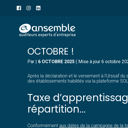
Menu
sub-
header
Aller
RÉPARTITION DE LA TA
au
contenu
OCTOBRE !
Par
|
6 OCTOBRE 2025
( Mise à jour 6 octobre 20
Après la déclaration et le versement à l’Urssaf du 
des établissements habilités via la plateforme SO
Taxe d’apprentissag
répartition…
Conformément
aux dates de la campagne de la t