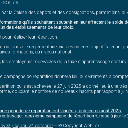
me SOLTéA.
e par la Caisse des dépôts et des consignations, permet ainsi a
formations qu’ils souhaitent soutenir en leur affectant le solde d
 d’un des établissements de leur choix.
pour réaliser leur répartition.
seront par voie réglementaire, via des critères objectifs tenant 
aines formations, au niveau national.
és, les employeurs redevables de la taxe d’apprentissage sont inv
2e campagne de répartition donnera lieu aux virements à compt
artition qui s’est achevée le 27 juin 2025 a donné lieu à une t
orme, doublant le nombre de nouveaux inscrits par rapport à jui
onde période de répartition est lancée », publiée en août 2025.
apprentissage : deuxième campagne de répartition », mise à jour 
 avez jusqu’au 24 octobre !
– © Copyright WebLex