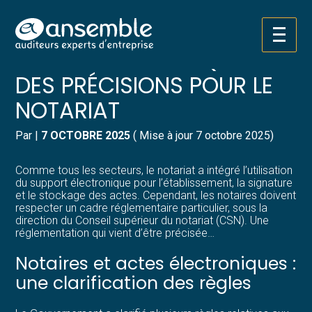
Créer et reprendre une activité
Pilotez votre gestion
Aller
ACTES ÉLECTRONIQUES :
au
contenu
Gérer votre quotidien
Suivre votre comptabilité
DES PRÉCISIONS POUR LE
NOTARIAT
Piloter votre entreprise
Gérer vos ressources humaines
Par
|
7 OCTOBRE 2025
( Mise à jour 7 octobre 2025)
Développer votre entreprise
Dématérialiser vos documents
Comme tous les secteurs, le notariat a intégré l’utilisation
Construire votre patrimoine
du support électronique pour l’établissement, la signature
et le stockage des actes. Cependant, les notaires doivent
respecter un cadre réglementaire particulier, sous la
Structurer votre croissance
direction du Conseil supérieur du notariat (CSN). Une
réglementation qui vient d’être précisée…
Être prêt pour la facturation
Notaires et actes électroniques :
électronique
une clarification des règles