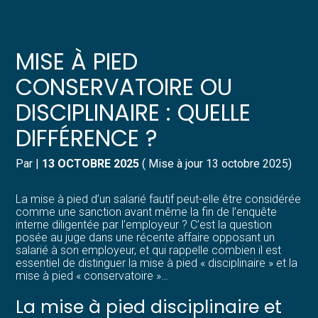
Créer et reprendre une activité
Pilotez votre gestion
MISE À PIED
Gérer votre quotidien
Suivre votre comptabilité
CONSERVATOIRE OU
DISCIPLINAIRE : QUELLE
Piloter votre entreprise
Gérer vos ressources humaines
DIFFÉRENCE ?
Développer votre entreprise
Dématérialiser vos documents
Par
|
13 OCTOBRE 2025
( Mise à jour 13 octobre 2025)
Construire votre patrimoine
La mise à pied d’un salarié fautif peut-elle être considérée
comme une sanction avant même la fin de l’enquête
Structurer votre croissance
interne diligentée par l’employeur ? C’est la question
posée au juge dans une récente affaire opposant un
salarié à son employeur, et qui rappelle combien il est
Être prêt pour la facturation
essentiel de distinguer la mise à pied « disciplinaire » et la
électronique
mise à pied « conservatoire »…
La mise à pied disciplinaire et