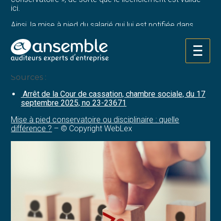
ici.
Ainsi, la mise à pied du salarié qui lui est notifiée dans
l’attente du résultat d’une enquête interne rendue
nécessaire par ses manquements est bel et bien une
mise à pied provisoire et ne constitue pas une sanction
Aller
disciplinaire.
au
contenu
Sources :
Arrêt de la Cour de cassation, chambre sociale, du 17
septembre 2025, no 23-23671
Mise à pied conservatoire ou disciplinaire : quelle
différence ?
– © Copyright WebLex