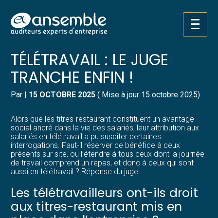
Créer et reprendre une activité
Pilotez votre gestion
Aller
TITRES-RESTAURANT ET
au
contenu
Gérer votre quotidien
Suivre votre comptabilité
TÉLÉTRAVAIL : LE JUGE
TRANCHE ENFIN !
Piloter votre entreprise
Gérer vos ressources humaines
Par
|
15 OCTOBRE 2025
( Mise à jour 15 octobre 2025)
Développer votre entreprise
Dématérialiser vos documents
Alors que les titres-restaurant constituent un avantage
Construire votre patrimoine
social ancré dans la vie des salariés, leur attribution aux
salariés en télétravail a pu susciter certaines
interrogations. Faut-il réserver ce bénéfice à ceux
Structurer votre croissance
présents sur site, ou l’étendre à tous ceux dont la journée
de travail comprend un repas, et donc à ceux qui sont
aussi en télétravail ? Réponse du juge…
Être prêt pour la facturation
électronique
Les télétravailleurs ont-ils droit
aux titres-restaurant mis en