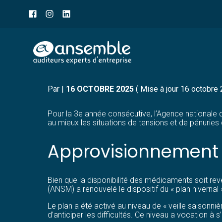
Menu
sub-
header
Aller
HIVER 2025-2026 : UN
au
contenu
Par
|
16 OCTOBRE 2025
( Mise à jour 16 octobre
Pour la 3e année consécutive, l’Agence nationale 
au mieux les situations de tensions et de pénurie
Approvisionnement d
Bien que la disponibilité des médicaments soit rev
(ANSM) a renouvelé le dispositif du « plan hivernal
Le plan a été activé au niveau de « veille saisonni
d’anticiper les difficultés. Ce niveau a vocation à s