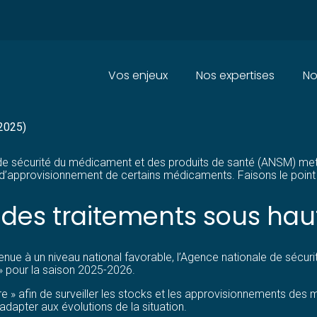
Principal
Vos enjeux
Nos expertises
No
 NOUVEAU PLAN POUR LA GES
 2025)
de sécurité du médicament et des produits de santé (ANSM) met e
s d’approvisionnement de certains médicaments. Faisons le point
es traitements sous haut
enue à un niveau national favorable, l’Agence nationale de sécu
 » pour la saison 2025-2026.
ère » afin de surveiller les stocks et les approvisionnements des
’adapter aux évolutions de la situation.