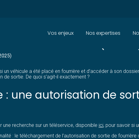
Principal
Vos enjeux
Nos expertises
No
 SA VOITURE DEVIENT (UN PEU)
 2025)
i un véhicule a été placé en fourrière et d’accéder à son dossier.
n de sortie. De quoi s’agit-il exactement ?
e : une autorisation de so
er une recherche sur un téléservice, disponible
ici
, pour savoir si 
nnalité : le téléchargement de l’autorisation de sortie de fourriè