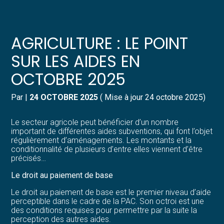
Créer et reprendre une activité
Pilotez votre gestion
AGRICULTURE : LE POINT
Gérer votre quotidien
Suivre votre comptabilité
SUR LES AIDES EN
OCTOBRE 2025
Piloter votre entreprise
Gérer vos ressources humaines
Par
|
24 OCTOBRE 2025
( Mise à jour 24 octobre 2025)
Développer votre entreprise
Dématérialiser vos documents
Le secteur agricole peut bénéficier d’un nombre
Construire votre patrimoine
important de différentes aides subventions, qui font l’objet
régulièrement d’aménagements. Les montants et la
conditionnalité de plusieurs d’entre elles viennent d’être
Structurer votre croissance
précisés…
Le droit au paiement de base
Être prêt pour la facturation
électronique
Le droit au paiement de base est le premier niveau d’aide
perceptible dans le cadre de la PAC. Son octroi est une
des conditions requises pour permettre par la suite la
perception des autres aides.