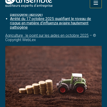
métropolitain
Aller
Arrêté du 14 octobre 2025 qualifiant le niveau de
au
risque en matière d’influenza aviaire hautement
contenu
pathogène (abrogé)
Arrêté du 17 octobre 2025 qualifiant le niveau de
risque en matière d’influenza aviaire hautement
pathogène
Agriculture : le point sur les aides en octobre 2025
– ©
Copyright WebLex