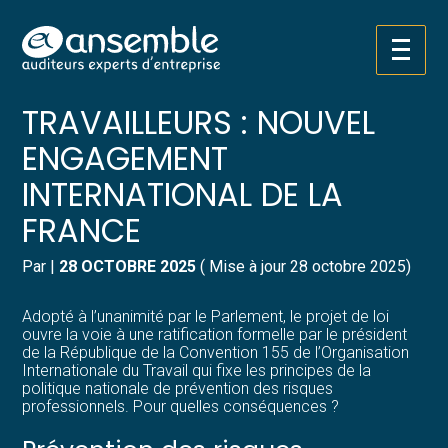
Créer et reprendre une activité
Pilotez votre gestion
Aller
SANTÉ ET SÉCURITÉ DES
au
contenu
Gérer votre quotidien
Suivre votre comptabilité
TRAVAILLEURS : NOUVEL
ENGAGEMENT
Piloter votre entreprise
Gérer vos ressources humaines
INTERNATIONAL DE LA
Développer votre entreprise
Dématérialiser vos documents
FRANCE
Construire votre patrimoine
Par
|
28 OCTOBRE 2025
( Mise à jour 28 octobre 2025)
Structurer votre croissance
Adopté à l’unanimité par le Parlement, le projet de loi
ouvre la voie à une ratification formelle par le président
de la République de la Convention 155 de l’Organisation
Être prêt pour la facturation
Internationale du Travail qui fixe les principes de la
électronique
politique nationale de prévention des risques
professionnels. Pour quelles conséquences ?