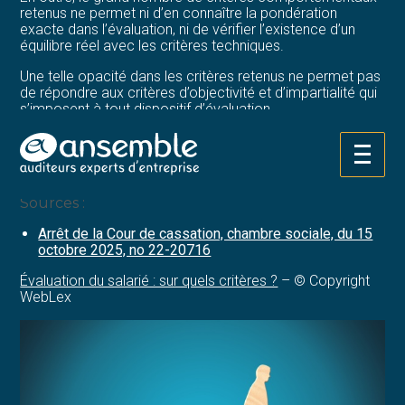
retenus ne permet ni d’en connaître la pondération
exacte dans l’évaluation, ni de vérifier l’existence d’un
équilibre réel avec les critères techniques.
Une telle opacité dans les critères retenus ne permet pas
de répondre aux critères d’objectivité et d’impartialité qui
s’imposent à tout dispositif d’évaluation.
Dès lors, « l’entretien de développement individuel » mis
en place dans l’entreprise est bel et bien illicite :
Aller
l’employeur n’est plus autorisé à y recourir en l’état.
au
contenu
Sources :
Arrêt de la Cour de cassation, chambre sociale, du 15
octobre 2025, no 22-20716
Évaluation du salarié : sur quels critères ?
– © Copyright
WebLex