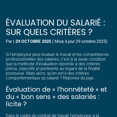
Créer et reprendre une activité
Pilotez votre gestion
ÉVALUATION DU SALARIÉ :
Gérer votre quotidien
Suivre votre comptabilité
SUR QUELS CRITÈRES ?
Piloter votre entreprise
Gérer vos ressources humaines
Par
|
29 OCTOBRE 2025
( Mise à jour 29 octobre 2025)
Développer votre entreprise
Dématérialiser vos documents
Si l’employeur peut évaluer le travail et les compétences
professionnelles des salariés, c’est à la seule condition
que la méthode d’évaluation réponde à des critères
Construire votre patrimoine
précis, objectifs et pertinents au regard de la finalité
poursuivie. Mais alors, qu’en est-il des critères
comportementaux du salarié ? Réponse du juge…
Structurer votre croissance
Évaluation de « l’honnêteté » et
Être prêt pour la facturation
du « bon sens » des salariés :
électronique
licite ?
Dans le cadre du contrat de travail, l’employeur a la