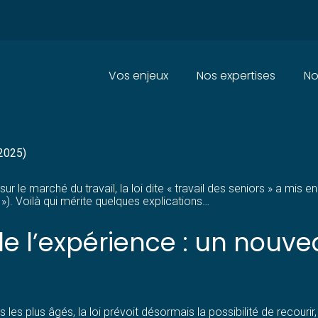
Principal
Vos enjeux
Nos expertises
No
RS : UN NOUVEAU CDI DE VAL
 2025)
 sur le marché du travail, la loi dite « travail des seniors » a mis 
 »). Voilà qui mérite quelques explications…
de l’expérience : un nouve
s les plus âgés, la loi prévoit désormais la possibilité de recouri