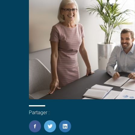
Partager :
FaceBook
Twitter
LinkedIn