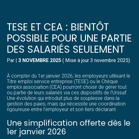
Créer et reprendre une activité
Pilotez votre gestion
TESE ET CEA : BIENTÔT
Gérer votre quotidien
Suivre votre comptabilité
POSSIBLE POUR UNE PARTIE
DES SALARIÉS SEULEMENT
Piloter votre entreprise
Gérer vos ressources humaines
Par
|
3 NOVEMBRE 2025
( Mise à jour 3 novembre 2025)
Développer votre entreprise
Dématérialiser vos documents
À compter du 1er janvier 2026, les employeurs utilisant le
Construire votre patrimoine
Titre emploi service entreprise (TESE) ou le Chèque
emploi association (CEA) pourront choisir de gérer tout
ou partie de leurs salariés via ces dispositifs de l’Urssaf.
Structurer votre croissance
Une évolution qui introduit plus de souplesse dans la
gestion des paies, mais qui nécessite une coordination
rigoureuse entre l’employeur et son tiers déclarant.
Être prêt pour la facturation
électronique
Une simplification offerte dès le
1er janvier 2026