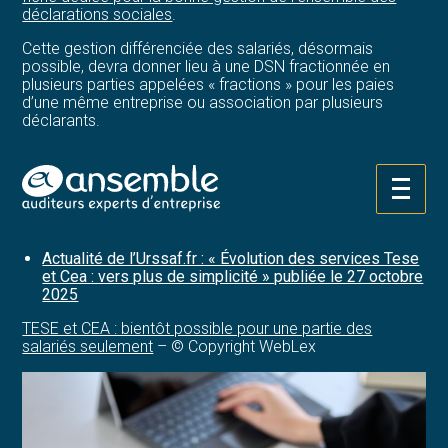
déclarations sociales
.
Cette gestion différenciée des salariés, désormais
possible, devra donner lieu à une DSN fractionnée en
plusieurs parties appelées « fractions » pour les paies
d’une même entreprise ou association par plusieurs
déclarants.
Chacune de ces fractions sera alors numérotée (par le
logiciel de paie du déclarant ou par le TESE ou le CEA)
afin de faciliter leur identification.
Aller
au
Sources :
contenu
Actualité de l’Urssaf.fr : « Évolution des services Tese
et Cea : vers plus de simplicité » publiée le 27 octobre
2025
TESE et CEA : bientôt possible pour une partie des
salariés seulement
– © Copyright WebLex