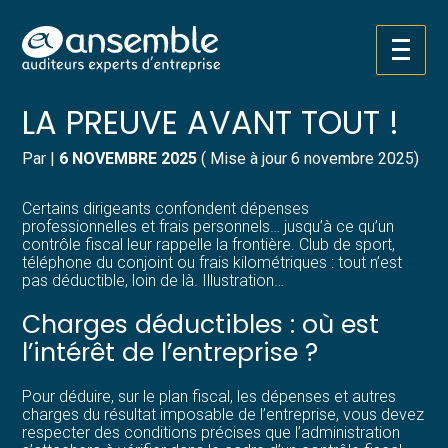
Créer et reprendre une activité
Pilotez votre gestion
Aller
CHARGES DÉDUCTIBLES :
au
contenu
Gérer votre quotidien
Suivre votre comptabilité
LA PREUVE AVANT TOUT !
Piloter votre entreprise
Gérer vos ressources humaines
Par
|
6 NOVEMBRE 2025
( Mise à jour 6 novembre 2025)
Développer votre entreprise
Dématérialiser vos documents
Certains dirigeants confondent dépenses
professionnelles et frais personnels… jusqu’à ce qu’un
contrôle fiscal leur rappelle la frontière. Club de sport,
Construire votre patrimoine
téléphone du conjoint ou frais kilométriques : tout n’est
pas déductible, loin de là. Illustration…
Structurer votre croissance
Charges déductibles : où est
l’intérêt de l’entreprise ?
Être prêt pour la facturation
électronique
Pour déduire, sur le plan fiscal, les dépenses et autres
charges du résultat imposable de l’entreprise, vous devez
respecter des conditions précises que l’administration