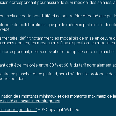
ticien correspondant pour assurer le suivi médical des salariés, 
est exclu de cette possibilité et ne pourra être effectué que par l
otocole de collaboration signé par le médecin praticien, le direct
ervice.
lementaire
, définit notamment les modalités de mise en œuvre du 
examens confiés, les moyens mis à sa disposition, les modalités 
correspondant, celle-ci devait être comprise entre un plancher e
t doit être majorée entre 30 % et 60 % du tarif normalement ap
ntre ce plancher et ce plafond, sera fixé dans le protocole de c
 correspondant.
rmination des montants minimaux et des montants maximaux de la
 santé au travail interentreprises
cien correspondant ?
– © Copyright WebLex