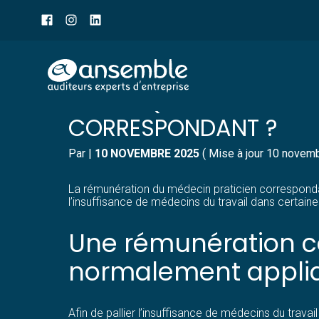
Menu
sub-
header
Aller
SPSTI : QUELLE RÉMUNÉ
au
contenu
CORRESPONDANT ?
Par
|
10 NOVEMBRE 2025
( Mise à jour 10 novem
La rémunération du médecin praticien correspondant 
l’insuffisance de médecins du travail dans certaine
Une rémunération co
normalement appli
Afin de pallier l’insuffisance de médecins du trava