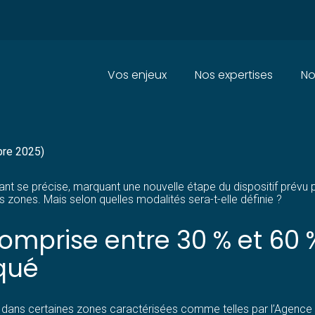
Principal
Vos enjeux
Nos expertises
No
RATION POUR LE MÉDECIN PRAT
bre 2025)
se précise, marquant une nouvelle étape du dispositif prévu par la
s zones. Mais selon quelles modalités sera-t-elle définie ?
mprise entre 30 % et 60 %
qué
il dans certaines zones caractérisées comme telles par l’Agence ré