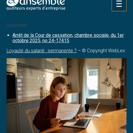
concurrente à celle de son employeur pendant son arrêt
Aller
maladie, même avortée, constitue un manquement à
au
l’obligation de loyauté, qui justifie le licenciement.
contenu
Sources :
Arrêt de la Cour de cassation, chambre sociale, du 1er
octobre 2025, no 24-17415
Loyauté du salarié : permanente ?
– © Copyright WebLex