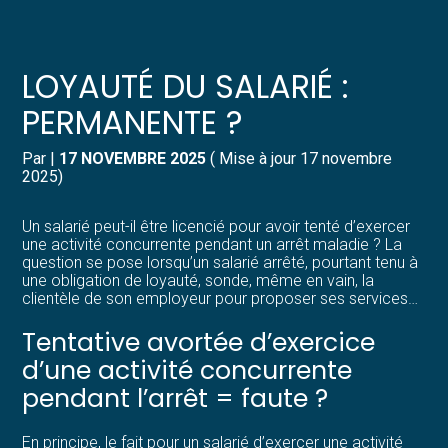
Créer et reprendre une activité
Pilotez votre gestion
LOYAUTÉ DU SALARIÉ :
Gérer votre quotidien
Suivre votre comptabilité
PERMANENTE ?
Piloter votre entreprise
Gérer vos ressources humaines
Par
|
17 NOVEMBRE 2025
( Mise à jour 17 novembre
2025)
Développer votre entreprise
Dématérialiser vos documents
Un salarié peut-il être licencié pour avoir tenté d’exercer
une activité concurrente pendant un arrêt maladie ? La
Construire votre patrimoine
question se pose lorsqu’un salarié arrêté, pourtant tenu à
une obligation de loyauté, sonde, même en vain, la
clientèle de son employeur pour proposer ses services…
Structurer votre croissance
Tentative avortée d’exercice
Être prêt pour la facturation
d’une activité concurrente
électronique
pendant l’arrêt = faute ?
En principe, le fait pour un salarié d’exercer une activité