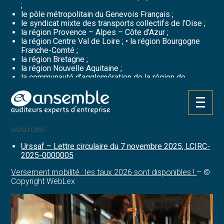
;
le pôle métropolitain du Genevois Français ;
le syndicat mixte des transports collectifs de l’Oise ;
la région Provence – Alpes – Côte d’Azur ;
la région Centre Val de Loire ; • la région Bourgogne
Franche-Comté ;
la région Bretagne ;
la région Nouvelle Aquitaine ;
la communauté d’agglomération de la région de
Château-Thierry.
L’ensemble des nouveaux taux et périmètres applicables
Aller
dès le 1er janvier 2026 peuvent être consultés
ici
.
au
contenu
Sources :
Urssaf – Lettre circulaire du 7 novembre 2025, LCIRC-
2025-0000005
Versement mobilité : les taux 2026 sont disponibles !
– ©
Copyright WebLex