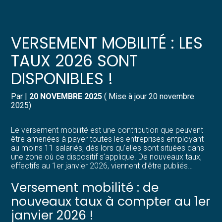
Créer et reprendre une activité
Pilotez votre gestion
VERSEMENT MOBILITÉ : LES
Gérer votre quotidien
Suivre votre comptabilité
TAUX 2026 SONT
DISPONIBLES !
Piloter votre entreprise
Gérer vos ressources humaines
Par
|
20 NOVEMBRE 2025
( Mise à jour 20 novembre
Développer votre entreprise
Dématérialiser vos documents
2025)
Construire votre patrimoine
Le versement mobilité est une contribution que peuvent
être amenées à payer toutes les entreprises employant
au moins 11 salariés, dès lors qu’elles sont situées dans
Structurer votre croissance
une zone où ce dispositif s’applique. De nouveaux taux,
effectifs au 1er janvier 2026, viennent d’être publiés…
Être prêt pour la facturation
Versement mobilité : de
électronique
nouveaux taux à compter au 1er
janvier 2026 !