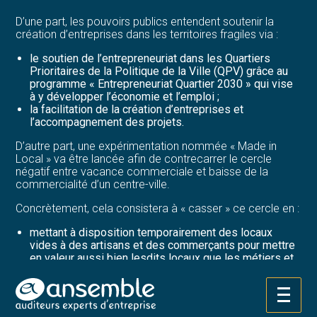
D’une part, les pouvoirs publics entendent soutenir la
création d’entreprises dans les territoires fragiles via :
le soutien de l’entrepreneuriat dans les Quartiers
Prioritaires de la Politique de la Ville (QPV) grâce au
programme « Entrepreneuriat Quartier 2030 » qui vise
à y développer l’économie et l’emploi ;
la facilitation de la création d’entreprises et
l’accompagnement des projets.
D’autre part, une expérimentation nommée « Made in
Local » va être lancée afin de contrecarrer le cercle
négatif entre vacance commerciale et baisse de la
commercialité d’un centre-ville.
Concrètement, cela consistera à « casser » ce cercle en :
mettant à disposition temporairement des locaux
vides à des artisans et des commerçants pour mettre
en valeur aussi bien lesdits locaux que les métiers et
les savoir-faire ;
testant ponctuellement la viabilité d’une implantation
physique.
Aller
au