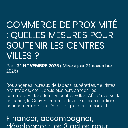
Créer et reprendre une activité
Pilotez votre gestion
COMMERCE DE PROXIMITÉ
Gérer votre quotidien
Suivre votre comptabilité
: QUELLES MESURES POUR
SOUTENIR LES CENTRES-
Piloter votre entreprise
Gérer vos ressources humaines
VILLES ?
Développer votre entreprise
Dématérialiser vos documents
Par
|
21 NOVEMBRE 2025
( Mise à jour 21 novembre
2025)
Construire votre patrimoine
Boulangeries, bureaux de tabacs, supérettes, fleuristes,
Structurer votre croissance
pharmacies, etc. Depuis plusieurs années, les
commerces désertent les centres-villes. Afin d’inverser la
tendance, le Gouvernement a dévoilé un plan d’actions
Être prêt pour la facturation
pour soutenir ce tissu économique local important.
électronique
Financer, accompagner,
développer : les 3 actes pour