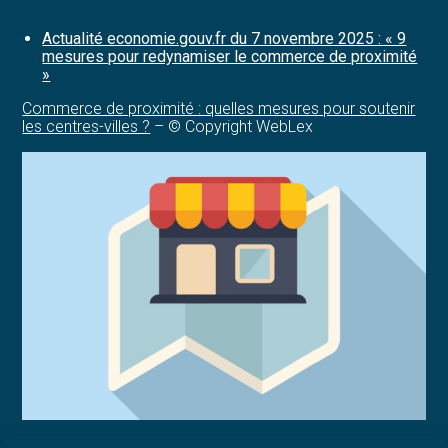
Sources :
contenu
Actualité economie.gouv.fr du 7 novembre 2025 : « 9
mesures pour redynamiser le commerce de proximité
»
Commerce de proximité : quelles mesures pour soutenir
les centres-villes ?
– © Copyright WebLex