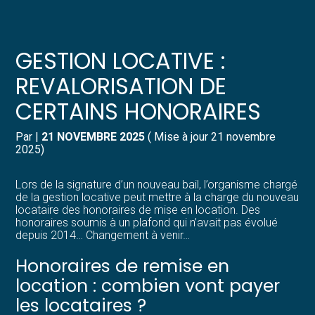
Créer et reprendre une activité
Pilotez votre gestion
GESTION LOCATIVE :
Gérer votre quotidien
Suivre votre comptabilité
REVALORISATION DE
CERTAINS HONORAIRES
Piloter votre entreprise
Gérer vos ressources humaines
Par
|
21 NOVEMBRE 2025
( Mise à jour 21 novembre
Développer votre entreprise
Dématérialiser vos documents
2025)
Construire votre patrimoine
Lors de la signature d’un nouveau bail, l’organisme chargé
de la gestion locative peut mettre à la charge du nouveau
locataire des honoraires de mise en location. Des
Structurer votre croissance
honoraires soumis à un plafond qui n’avait pas évolué
depuis 2014… Changement à venir…
Être prêt pour la facturation
Honoraires de remise en
électronique
location : combien vont payer
les locataires ?