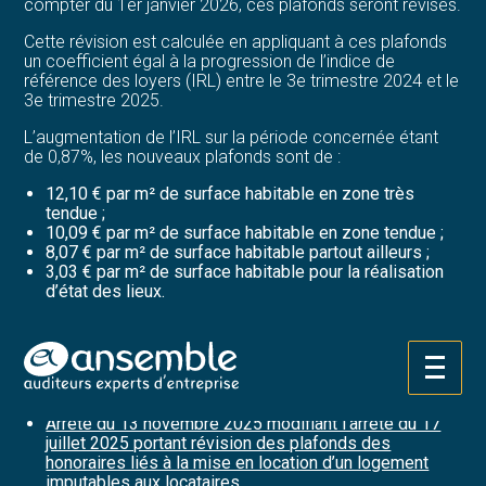
compter du 1er janvier 2026, ces plafonds seront révisés.
Cette révision est calculée en appliquant à ces plafonds
un coefficient égal à la progression de l’indice de
référence des loyers (IRL) entre le 3e trimestre 2024 et le
3e trimestre 2025.
L’augmentation de l’IRL sur la période concernée étant
de 0,87%, les nouveaux plafonds sont de :
12,10 € par m² de surface habitable en zone très
tendue ;
10,09 € par m² de surface habitable en zone tendue ;
8,07 € par m² de surface habitable partout ailleurs ;
3,03 € par m² de surface habitable pour la réalisation
d’état des lieux.
Sources :
Arrêté du 17 juillet 2025 portant révision des plafonds
Aller
des honoraires liés à la mise en location d’un
au
logement imputables aux locataires
contenu
Arrêté du 13 novembre 2025 modifiant l’arrêté du 17
juillet 2025 portant révision des plafonds des
honoraires liés à la mise en location d’un logement
imputables aux locataires