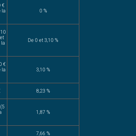
0 €
 la
0 %
810
et
De 0 et 3,10 %
 la
0 €
 la
3,10 %
€
8,23 %
 (5
a
1,87 %
7,66 %