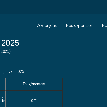
Principal
Vos enjeux
Nos expertises
No
IONS SOCIALES DUES PAR LES
 2025
 2025)
 1er janvier 2025
Taux/montant
0 €
 de
0 %