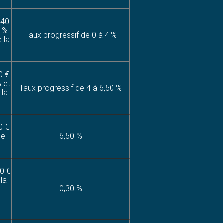
840
0 %
Taux progressif de 0 à 4 %
 la
0 €
% et
Taux progressif de 4 à 6,50 %
 la
0 €
uel
6,50 %
0 €
 la
0,30 %