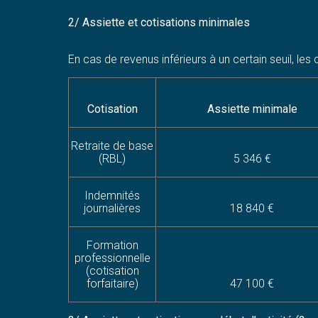
2/ Assiette et cotisations minimales
En cas de revenus inférieurs à un certain seuil, le
Cotisation
Assiette minimale
Retraite de base
(RBL)
5 346 €
Indemnités
journalières
18 840 €
Formation
professionnelle
(cotisation
forfaitaire)
47 100 €