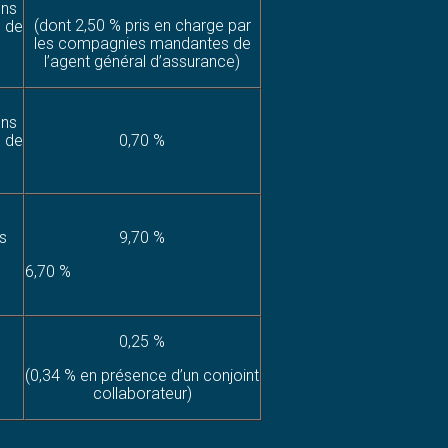
ons
(dont 2,50 % pris en charge par
e de
les compagnies mandantes de
l’agent général d’assurance)
ons
e de
0,70 %
s
9,70 %
6,70 %
0,25 %
(0,34 % en présence d’un conjoint
collaborateur)