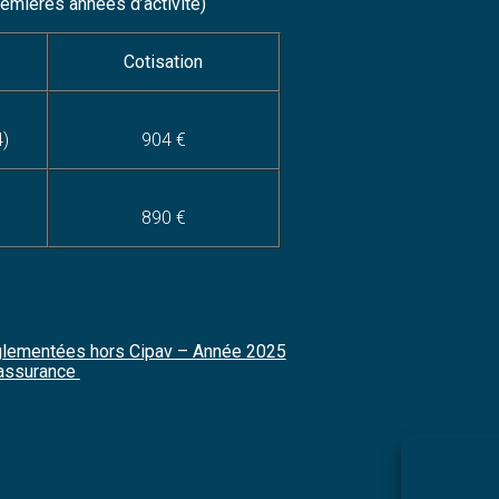
remières années d’activité)
Cotisation
4)
904 €
890 €
églementées hors Cipav – Année 2025
’assurance