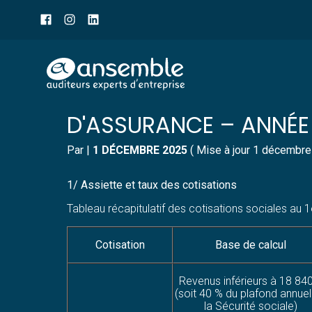
Menu
sub-
header
Aller
TABLEAU DES COTISAT
au
contenu
D'ASSURANCE – ANNÉE
Par
|
1 DÉCEMBRE 2025
( Mise à jour 1 décembre
1/ Assiette et taux des cotisations
Tableau récapitulatif des cotisations sociales au
Cotisation
Base de calcul
Revenus inférieurs à 18 84
(soit 40 % du plafond annuel
la Sécurité sociale)