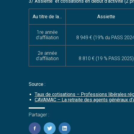
3/ Assiette et cotisations en début d’activité (2 p
Au titre de la…
Assiette
1re année
d’affiliation
8 949 € (19% du PASS 202
2e année
d’affiliation
8 810 € (19 % PASS 2025)
Source :
Taux de cotisations – Professions libérales r
CAVAMAC – La retraite des agents généraux d
Partager :