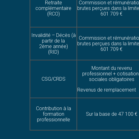
Retraite
Commission et rémunérati
complémentaire
brutes perçues dans la limit
(RCO)
601 709 €
Invalidité – Décès (à
Commission et rémunérati
partir de la
brutes perçues dans la limit
2ème année)
601 709 €
(RID)
Montant du revenu
professionnel + cotisation
CSG/CRDS
sociales obligatoires
Revenus de remplacement
Contribution à la
formation
Sur la base de 47 100 €
professionnelle