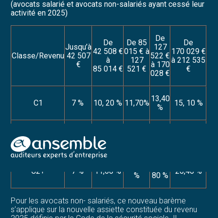
(avocats salarié et avocats non-salariés ayant cessé leur
activité en 2025)
De
De
De 85
De
Jusqu’à
127
42 508 €
015 € à
170 029 €
Classe/Revenu
42 507
522 €
à
127
à 212 535
€
à 170
85 014 €
521 €
€
028 €
13,40
C1
7 %
10, 20 %
11,70%
15, 10 %
%
13,70
15,80
C2
7 %
11,60 %
17,90 %
%
%
Aller
au
13,70
15,
contenu
C2+
7 %
11,60 %
20,40 %
%
80 %
Pour les avocats non- salariés, ce nouveau barème
s’applique sur la nouvelle assiette constituée du revenu