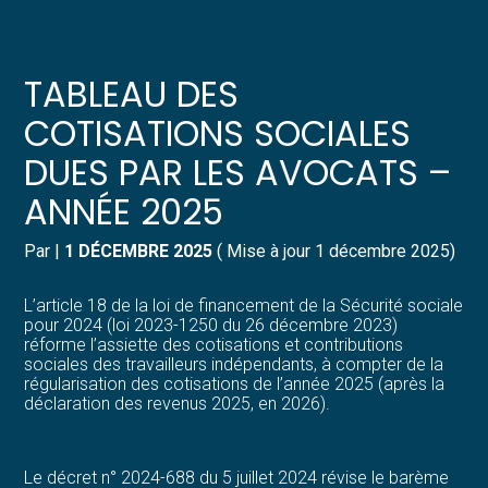
Créer et reprendre une activité
Pilotez votre gestion
TABLEAU DES
Gérer votre quotidien
Suivre votre comptabilité
COTISATIONS SOCIALES
DUES PAR LES AVOCATS –
Piloter votre entreprise
Gérer vos ressources humaines
ANNÉE 2025
Développer votre entreprise
Dématérialiser vos documents
Par
|
1 DÉCEMBRE 2025
( Mise à jour 1 décembre 2025)
Construire votre patrimoine
L’article 18 de la loi de financement de la Sécurité sociale
pour 2024 (loi 2023-1250 du 26 décembre 2023)
Structurer votre croissance
réforme l’assiette des cotisations et contributions
sociales des travailleurs indépendants, à compter de la
régularisation des cotisations de l’année 2025 (après la
Être prêt pour la facturation
déclaration des revenus 2025, en 2026).
électronique
Le décret n° 2024-688 du 5 juillet 2024 révise le barème