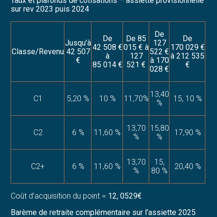
Taux et plafonds de cotisations – assiette provisionnelle
sur rev 2023 puis 2024
De
De
De 85
De
Jusqu’à
127
42 508 €
015 € à
170 029 €
Classe/Revenu
42 507
522 €
à
127
à 212 535
€
à 170
85 014 €
521 €
€
028 €
13,40
C1
5,20 %
10 %
11,70%
15, 10 %
%
13,70
15,80
C2
6 %
11,60 %
17,90 %
%
%
13,70
15,
C2+
6 %
11,60 %
20,40 %
%
80 %
Coût d’acquisition du point =
12, 0529€
Barème de retraite complémentaire sur l’assiette 2025