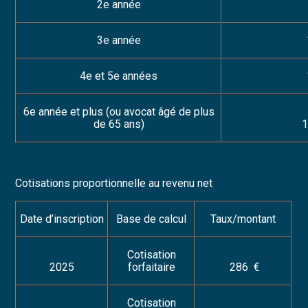
2
e
année
3
e
année
4
e
et 5
e
années
6
e
année et plus (ou avocat âgé de plus
de 65 ans)
1
Cotisations proportionnelle au revenu net
Date d’inscription
Base de calcul
Taux/montant
Cotisation
2025
forfaitaire
286 €
Cotisation