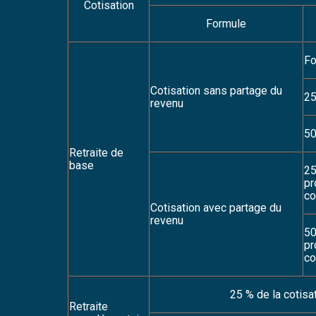
Cotisation
Formule
Fo
Cotisation sans partage du
25
revenu
50
Retraite de
base
25
pr
co
Cotisation avec partage du
revenu
50
pr
co
25 % de la cotisa
Retraite