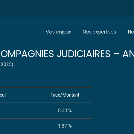
Principal
Vos enjeux
Nos expertises
No
NS SOCIALES DUES PAR LES OF
 COMPAGNIES JUDICIAIRES – A
 2025)
cul
Taux/Montant
8,23 %
1,87 %