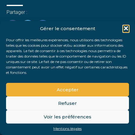
Partager :
Gérer le consentement
FaceBook
Twitter
LinkedIn
Pour offrir les meilleures expériences, nous utilisons des technologies
telles que les cookies pour stocker et/ou accéder aux informations des
appareils. Le fait de consentir à ces technologies nous permettra de
traiter des données telles que le comportement de navigation ou les ID
uniques sur ce site. Le fait de ne pas consentir ou de retirer son
consentement peut avoir un effet négatif sur certaines caractéristiques
et fonctions.
Accepter
Refuser
Footer
Voir les préférences
Footer
Principale
PLAN DU SITE
MENTIONS LÉGALES
Mentions légales
Conception et réalisation
Classe 7