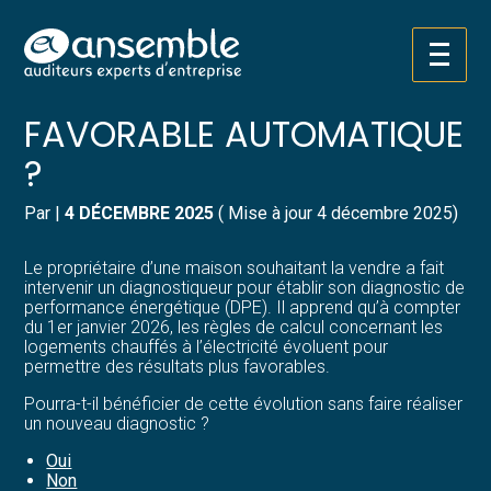
Créer et reprendre une activité
Pilotez votre gestion
Aller
DPE : UNE ÉVOLUTION
au
contenu
Gérer votre quotidien
Suivre votre comptabilité
FAVORABLE AUTOMATIQUE
?
Piloter votre entreprise
Gérer vos ressources humaines
Par
|
4 DÉCEMBRE 2025
( Mise à jour 4 décembre 2025)
Développer votre entreprise
Dématérialiser vos documents
Le propriétaire d’une maison souhaitant la vendre a fait
Construire votre patrimoine
intervenir un diagnostiqueur pour établir son diagnostic de
performance énergétique (DPE). Il apprend qu’à compter
du 1er janvier 2026, les règles de calcul concernant les
Structurer votre croissance
logements chauffés à l’électricité évoluent pour
permettre des résultats plus favorables.
Être prêt pour la facturation
Pourra-t-il bénéficier de cette évolution sans faire réaliser
électronique
un nouveau diagnostic ?
Oui
Non